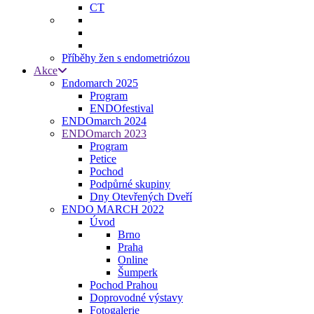
CT
Příběhy žen s endometriózou
Akce
Endomarch 2025
Program
ENDOfestival
ENDOmarch 2024
ENDOmarch 2023
Program
Petice
Pochod
Podpůrné skupiny
Dny Otevřených Dveří
ENDO MARCH 2022
Úvod
Brno
Praha
Online
Šumperk
Pochod Prahou
Doprovodné výstavy
Fotogalerie