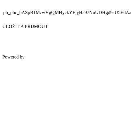
ph_phc_bASpB1McwVgQMHyckYEjyHa97NuUDHgd9aU5EdAaR
ULOŽIT A PŘIJMOUT
Powered by