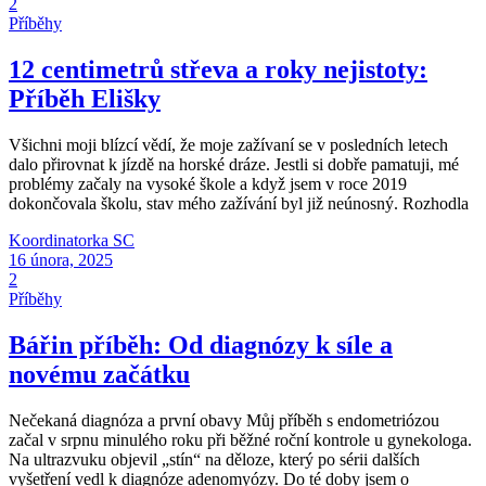
2
Příběhy
12 centimetrů střeva a roky nejistoty:
Příběh Elišky
Všichni moji blízcí vědí, že moje zažívaní se v posledních letech
dalo přirovnat k jízdě na horské dráze. Jestli si dobře pamatuji, mé
problémy začaly na vysoké škole a když jsem v roce 2019
dokončovala školu, stav mého zažívání byl již neúnosný. Rozhodla
Koordinatorka SC
16 února, 2025
2
Příběhy
Bářin příběh: Od diagnózy k síle a
novému začátku
Nečekaná diagnóza a první obavy Můj příběh s endometriózou
začal v srpnu minulého roku při běžné roční kontrole u gynekologa.
Na ultrazvuku objevil „stín“ na děloze, který po sérii dalších
vyšetření vedl k diagnóze adenomyózy. Do té doby jsem o