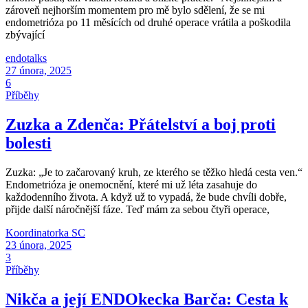
zároveň nejhorším momentem pro mě bylo sdělení, že se mi
endometrióza po 11 měsících od druhé operace vrátila a poškodila
zbývající
endotalks
27 února, 2025
6
Příběhy
Zuzka a Zdenča: Přátelství a boj proti
bolesti
Zuzka: „Je to začarovaný kruh, ze kterého se těžko hledá cesta ven.“
Endometrióza je onemocnění, které mi už léta zasahuje do
každodenního života. A když už to vypadá, že bude chvíli dobře,
přijde další náročnější fáze. Teď mám za sebou čtyři operace,
Koordinatorka SC
23 února, 2025
3
Příběhy
Nikča a její ENDOkecka Barča: Cesta k