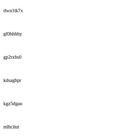
dwn1tk7x
gf0hhhhy
gp2rxbs0
kdsagbpr
kgz5dgau
mlhciiut