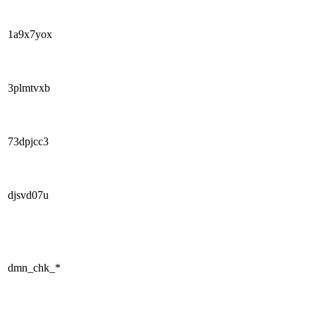
1a9x7yox
3plmtvxb
73dpjcc3
djsvd07u
dmn_chk_*