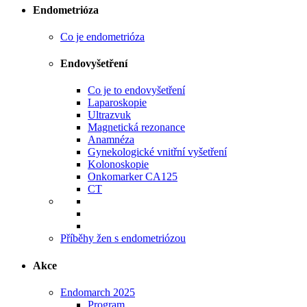
Endometrióza
Co je endometrióza
Endovyšetření
Co je to endovyšetření
Laparoskopie
Ultrazvuk
Magnetická rezonance
Anamnéza
Gynekologické vnitřní vyšetření
Kolonoskopie
Onkomarker CA125
CT
Příběhy žen s endometriózou
Akce
Endomarch 2025
Program