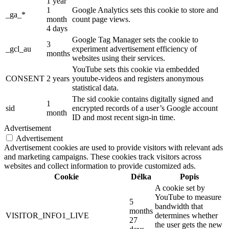
1 year
1
Google Analytics sets this cookie to store and
_ga_*
month
count page views.
4 days
Google Tag Manager sets the cookie to
3
_gcl_au
experiment advertisement efficiency of
months
websites using their services.
YouTube sets this cookie via embedded
CONSENT
2 years
youtube-videos and registers anonymous
statistical data.
The sid cookie contains digitally signed and
1
sid
encrypted records of a user’s Google account
month
ID and most recent sign-in time.
Advertisement
Advertisement
Advertisement cookies are used to provide visitors with relevant ads
and marketing campaigns. These cookies track visitors across
websites and collect information to provide customized ads.
Cookie
Délka
Popis
A cookie set by
YouTube to measure
5
bandwidth that
months
VISITOR_INFO1_LIVE
determines whether
27
the user gets the new