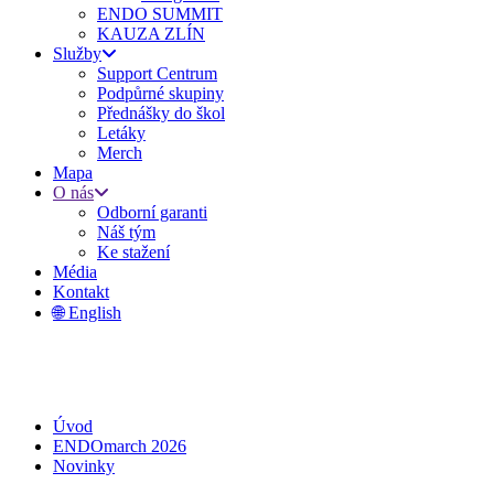
ENDO SUMMIT
KAUZA ZLÍN
Služby
Support Centrum
Podpůrné skupiny
Přednášky do škol
Letáky
Merch
Mapa
O nás
Odborní garanti
Náš tým
Ke stažení
Média
Kontakt
🌐 English
Úvod
ENDOmarch 2026
Novinky