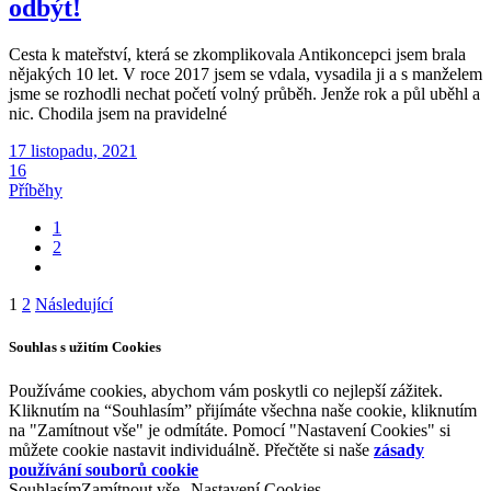
odbýt!
Cesta k mateřství, která se zkomplikovala Antikoncepci jsem brala
nějakých 10 let. V roce 2017 jsem se vdala, vysadila ji a s manželem
jsme se rozhodli nechat početí volný průběh. Jenže rok a půl uběhl a
nic. Chodila jsem na pravidelné
17 listopadu, 2021
16
Příběhy
1
2
Stránkování
1
2
Následující
příspěvků
Souhlas s užitím Cookies
Používáme cookies, abychom vám poskytli co nejlepší zážitek.
Kliknutím na “Souhlasím” přijímáte všechna naše cookie, kliknutím
na "Zamítnout vše" je odmítáte. Pomocí "Nastavení Cookies" si
můžete cookie nastavit individuálně. Přečtěte si naše
zásady
používání souborů cookie
Souhlasím
Zamítnout vše
Nastavení Cookies