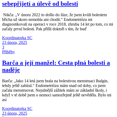
sebepřijetí a úlevě od bolesti
Nikča: „V únoru 2022 to došlo do fáze, že jsem kvůli bolestem
břicha už skoro nemohla ani chodit.“ Endometriózu mi
diagnostikovali na operaci v roce 2018, zhruba 14 let po tom, co mi
začaly první bolesti. Pak přišli doktoři s tím, že buď
Koordinatorka SC
23 února, 2025
3
Příběhy
Barča a její manžel: Cesta plná bolesti a
naděje
Barča: „Jako 14 letá jsem brala na bolestivou menstruaci Ibalgin,
tehdy ještě zabíral." Endometriózu mám snad od doby, co jsem
začala menstruovat. Nejsilnější zážitek mám ze základní školy, i
když v té době jsem o nemoci samozřejmě ještě nevěděla. Bylo mi
asi
Koordinatorka SC
23 února, 2025