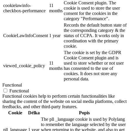
Cookie Consent plugin. The
cookielawinfo-
11
cookie is used to store the user
checkbox-performance
months
consent for the cookies in the
category "Performance".
Records the default button state of
the corresponding category & the
CookieLawInfoConsent
1 year
status of CCPA. It works only in
coordination with the primary
cookie.
The cookie is set by the GDPR
Cookie Consent plugin and is
11
used to store whether or not user
viewed_cookie_policy
months
has consented to the use of
cookies. It does not store any
personal data.
Functional
Functional
Functional cookies help to perform certain functionalities like
sharing the content of the website on social media platforms, collect
feedbacks, and other third-party features.
Cookie
Délka
Popis
The pll _language cookie is used by Polylang
to remember the language selected by the user
pll_language
1 year
when returning to the website, and also to get