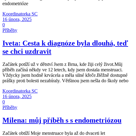
endometrióze
Koordinatorka SC
16 února, 2025
0
Příběhy
Iveta: Cesta k diagnóze byla dlouhá, teď
se chci uzdravit
Začátek potíží už v dětství Jsem z Brna, kde žiji celý život.Můj
příběh začíná někdy ve 12 letech, kdy jsem dostala menstruaci.
Vždycky jsem hodně krvácela a měla silné křeče.Běžně dostupné
prášky proti bolesti nezabíraly. Většinou jsem nešla do školy nebo
Koordinatorka SC
16 února, 2025
0
Příběhy
Milena: můj příběh s s endometriózou
Začátek obtíží Moje menstruace byla až do dvaceti let