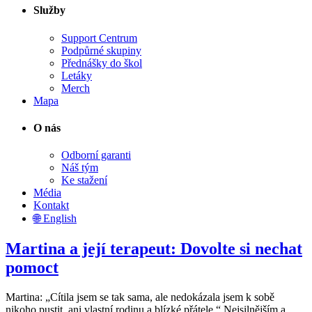
Služby
Support Centrum
Podpůrné skupiny
Přednášky do škol
Letáky
Merch
Mapa
O nás
Odborní garanti
Náš tým
Ke stažení
Média
Kontakt
🌐 English
Martina a její terapeut: Dovolte si nechat
pomoct
Martina: „Cítila jsem se tak sama, ale nedokázala jsem k sobě
nikoho pustit, ani vlastní rodinu a blízké přátele.“ Nejsilnějším a