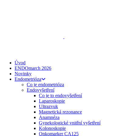
ENDO
talks
, z. s.
Spojte se s námi
zeptejse@endotalks.cz
Darovat
Newsletter
Úvod
ENDOmarch 2026
Novinky
Endometrióza
Co je endometrióza
Endovyšetření
Co je to endovyšetření
Laparoskopie
Ultrazvuk
Magnetická rezonance
Anamnéza
Gynekologické vnitřní vyšetření
Kolonoskopie
Onkomarker CA125