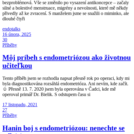
bezproblémová. Vše se změnilo po vysazení antikoncepce – začaly
silné a bolestivé menstruace, migrény a nevolnosti, které mě někdy
přivedly až ke zvracení. S manželem jsme se snažili o miminko, ale
dlouhé čtyři
endotalks
16 února, 2025
30
Příběhy
Môj príbeh s endometriózou ako životnou
učiteľkou
Tento příběh jsem se rozhodla napsat přesně rok po operaci, kdy mi
byla diagnostikována rozsáhlá endometrióza. Ani nevím, kde začít.
☺ Přesně 13. 7. 2020 jsem byla operována v Čadci, kde mě
operoval primář Dr. Bielik. S odstupem času si
17 listopadu, 2021
27
Příběhy
Hanin boj s endometriózou: nenechte se