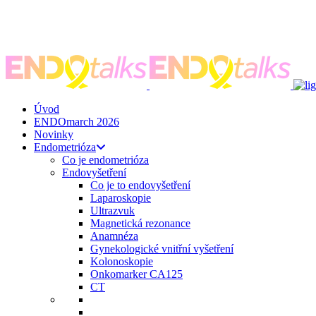
ENDO
talks
, z. s.
Spojte se s námi
zeptejse@endotalks.cz
Darovat
Newsletter
Úvod
ENDOmarch 2026
Novinky
Endometrióza
Co je endometrióza
Endovyšetření
Co je to endovyšetření
Laparoskopie
Ultrazvuk
Magnetická rezonance
Anamnéza
Gynekologické vnitřní vyšetření
Kolonoskopie
Onkomarker CA125
CT