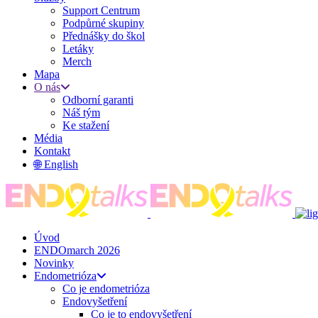
Support Centrum
Podpůrné skupiny
Přednášky do škol
Letáky
Merch
Mapa
O nás
Odborní garanti
Náš tým
Ke stažení
Média
Kontakt
🌐 English
Úvod
ENDOmarch 2026
Novinky
Endometrióza
Co je endometrióza
Endovyšetření
Co je to endovyšetření