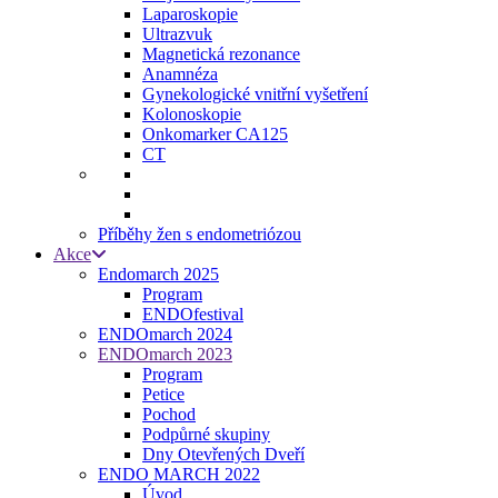
Laparoskopie
Ultrazvuk
Magnetická rezonance
Anamnéza
Gynekologické vnitřní vyšetření
Kolonoskopie
Onkomarker CA125
CT
Příběhy žen s endometriózou
Akce
Endomarch 2025
Program
ENDOfestival
ENDOmarch 2024
ENDOmarch 2023
Program
Petice
Pochod
Podpůrné skupiny
Dny Otevřených Dveří
ENDO MARCH 2022
Úvod