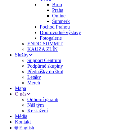
Brno
Praha
Online
Šumperk
Pochod Prahou
Doprovodné výstavy
Fotogalerie
ENDO SUMMIT
KAUZA ZLÍN
Služby
Support Centrum
Podpůrné skupiny
Přednášky do škol
Letáky
Merch
Mapa
O nás
Odborní garanti
Náš tým
Ke stažení
Média
Kontakt
🌐 English