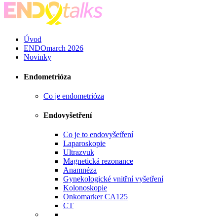
Úvod
ENDOmarch 2026
Novinky
Endometrióza
Co je endometrióza
Endovyšetření
Co je to endovyšetření
Laparoskopie
Ultrazvuk
Magnetická rezonance
Anamnéza
Gynekologické vnitřní vyšetření
Kolonoskopie
Onkomarker CA125
CT