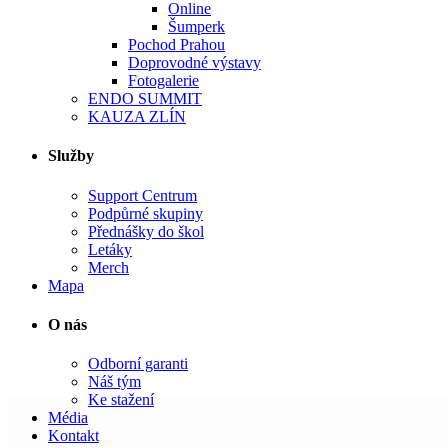
Online
Šumperk
Pochod Prahou
Doprovodné výstavy
Fotogalerie
ENDO SUMMIT
KAUZA ZLÍN
Služby
Support Centrum
Podpůrné skupiny
Přednášky do škol
Letáky
Merch
Mapa
O nás
Odborní garanti
Náš tým
Ke stažení
Média
Kontakt