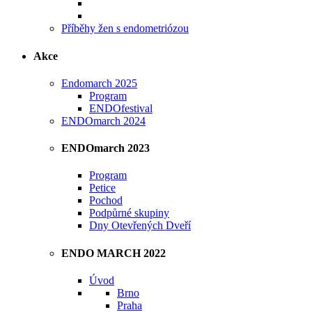
Příběhy žen s endometriózou
Akce
Endomarch 2025
Program
ENDOfestival
ENDOmarch 2024
ENDOmarch 2023
Program
Petice
Pochod
Podpůrné skupiny
Dny Otevřených Dveří
ENDO MARCH 2022
Úvod
Brno
Praha