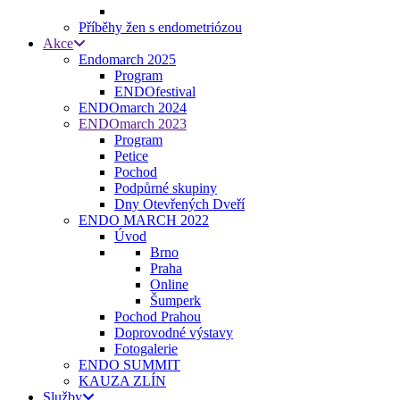
Příběhy žen s endometriózou
Akce
Endomarch 2025
Program
ENDOfestival
ENDOmarch 2024
ENDOmarch 2023
Program
Petice
Pochod
Podpůrné skupiny
Dny Otevřených Dveří
ENDO MARCH 2022
Úvod
Brno
Praha
Online
Šumperk
Pochod Prahou
Doprovodné výstavy
Fotogalerie
ENDO SUMMIT
KAUZA ZLÍN
Služby