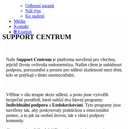
Odborní garanti
Náš tým
Ke stažení
Média
Kontakt
🌐 English
SUPPORT CENTRUM
Naše
Support Centrum
je platforma navržená pro všechny,
jejichž životy ovlivnila endometrióza. Naším cílem je nabídnout
podporu, porozumění a prostor pro sdílení zkušeností mezi těmi,
kdo se potýkají s tímto onemocněním.
Věříme v sílu terapie skrze sdílení, a proto jsme vytvořili
bezpečné prostředí, které nabízí dva hlavní programy:
Individuální podpora
a
Endokeckování
. Tyto programy jsou
navrženy tak, aby poskytovaly praktickou a emocionální
pomoc, a to jak na osobní úrovni, tak v rámci podpory
komunity.