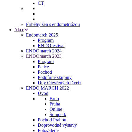
CT
Příběhy žen s endometriózou
Akce
Endomarch 2025
Program
ENDOfestival
ENDOmarch 2024
ENDOmarch 2023
Program
Petice
Pochod
Podpůrné skupiny
Dny Otevřených Dveří
ENDO MARCH 2022
Úvod
Brno
Praha
Online
Šumperk
Pochod Prahou
Doprovodné výstavy
Fotogalerie