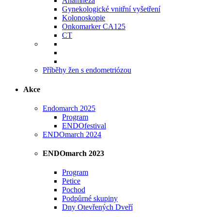
Anamnéza
Gynekologické vnitřní vyšetření
Kolonoskopie
Onkomarker CA125
CT
Příběhy žen s endometriózou
Akce
Endomarch 2025
Program
ENDOfestival
ENDOmarch 2024
ENDOmarch 2023
Program
Petice
Pochod
Podpůrné skupiny
Dny Otevřených Dveří