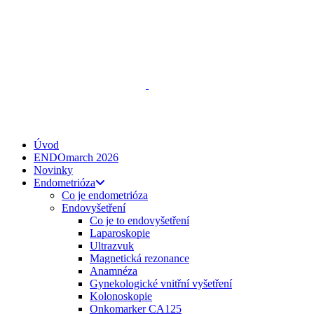
ENDO
talks
, z. s.
Spojte se s námi
zeptejse@endotalks.cz
Darovat
Newsletter
Úvod
ENDOmarch 2026
Novinky
Endometrióza
Co je endometrióza
Endovyšetření
Co je to endovyšetření
Laparoskopie
Ultrazvuk
Magnetická rezonance
Anamnéza
Gynekologické vnitřní vyšetření
Kolonoskopie
Onkomarker CA125