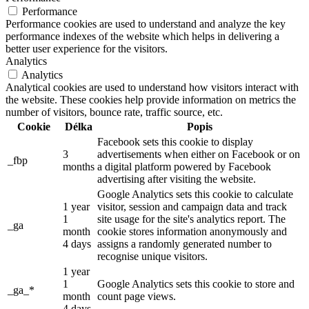
Performance
Performance cookies are used to understand and analyze the key
performance indexes of the website which helps in delivering a
better user experience for the visitors.
Analytics
Analytics
Analytical cookies are used to understand how visitors interact with
the website. These cookies help provide information on metrics the
number of visitors, bounce rate, traffic source, etc.
Cookie
Délka
Popis
Facebook sets this cookie to display
3
advertisements when either on Facebook or on
_fbp
months
a digital platform powered by Facebook
advertising after visiting the website.
Google Analytics sets this cookie to calculate
1 year
visitor, session and campaign data and track
1
site usage for the site's analytics report. The
_ga
month
cookie stores information anonymously and
4 days
assigns a randomly generated number to
recognise unique visitors.
1 year
1
Google Analytics sets this cookie to store and
_ga_*
month
count page views.
4 days