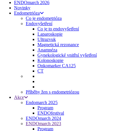
ENDOmarch 2026
Novinky
Endometrióza
Co je endometrióza
Endovyšetření
Co je to endovyšetření
Laparoskopie
Ultrazvuk
Magnetická rezonance
Anamnéza
Gynekologické vnitřní vyšetření
Kolonoskopie
Onkomarker CA125
CT
Příběhy žen s endometriózou
Akce
Endomarch 2025
Program
ENDOfestival
ENDOmarch 2024
ENDOmarch 2023
Program