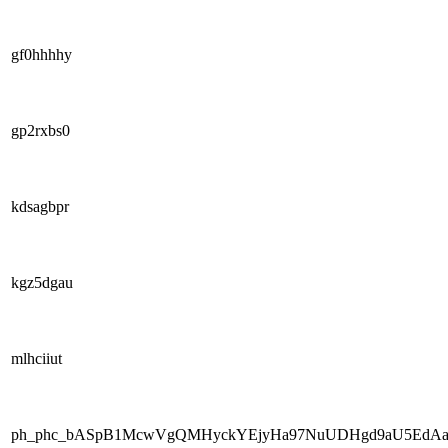
gf0hhhhy
gp2rxbs0
kdsagbpr
kgz5dgau
mlhciiut
ph_phc_bASpB1McwVgQMHyckYEjyHa97NuUDHgd9aU5EdAaR