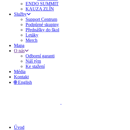
ENDO SUMMIT
KAUZA ZLÍN
Služby
Support Centrum
Podpůrné skupiny
Přednášky do škol
Letáky
Merch
Mapa
O nás
Odborní garanti
Náš tým
Ke stažení
Média
Kontakt
🌐 English
Úvod