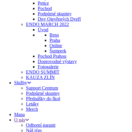
Petice
Pochod
Podpůrné skupiny
Dny Otevřených Dveří
ENDO MARCH 2022
Úvod
Brno
Praha
Online
Šumperk
Pochod Prahou
Doprovodné výstavy
Fotogalerie
ENDO SUMMIT
KAUZA ZLÍN
Služby
Support Centrum
Podpůrné skupiny
Přednášky do škol
Letáky
Merch
Mapa
O nás
Odborní garanti
Náš tým