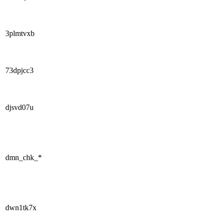
3plmtvxb
73dpjcc3
djsvd07u
dmn_chk_*
dwn1tk7x