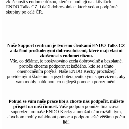
zkušeností s endometriózou, které se podílejí na aktivitách
ENDO Talks CZ, i další dobrovolnice, které vedou podpůrné
skupiny po celé ČR.
Naše Support centrum je tvořeno členkami ENDO Talks CZ
a dalšími proškolenými dobrovolnicemi, které mají vlastní
zkušenost s endometriózou.
Vše, co děláme, je poskytováno zcela dobrovolně a bezplatně,
protože chceme podporovat každého, kdo se s tímto
onemocněním potýká. Naše ENDO Kecky procházejí
pravidelnými školeními a psychoterapeutickými supervizemi, aby
vám mohly nabídnout co nejlepší pomoc a porozumění.
Pokud se vám naše práce líbí a chcete nás podpořit, můžete
přispět na naši činnost.
Vaše podpora pomůže financovat
supervize pro naše ENDO Kecky a umožní nám rozšířit tým,
abychom mohly nabídnout pomoc a podporu ještě většímu počtu
lidí.