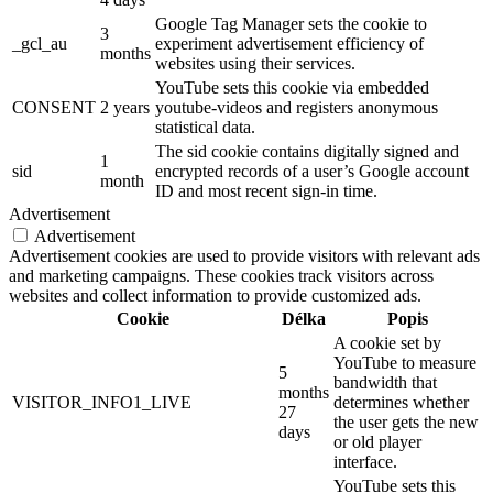
Google Tag Manager sets the cookie to
3
_gcl_au
experiment advertisement efficiency of
months
websites using their services.
YouTube sets this cookie via embedded
CONSENT
2 years
youtube-videos and registers anonymous
statistical data.
The sid cookie contains digitally signed and
1
sid
encrypted records of a user’s Google account
month
ID and most recent sign-in time.
Advertisement
Advertisement
Advertisement cookies are used to provide visitors with relevant ads
and marketing campaigns. These cookies track visitors across
websites and collect information to provide customized ads.
Cookie
Délka
Popis
A cookie set by
YouTube to measure
5
bandwidth that
months
VISITOR_INFO1_LIVE
determines whether
27
the user gets the new
days
or old player
interface.
YouTube sets this