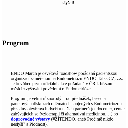
slyšet!
Program
ENDO March je osvětová roadshow pořádaná pacientskou
organizací zaměřenou na Endometriózu ENDO Talks CZ, z.s.
Je to vůbec první oficiální akce pořádaná v ČR k březnu –
měsíci zvyšování povědomí o Endometrióze.
Program je velmi různorodý – od přednášek, besed a
panelových diskuzích o tématech spojených s Endometriózou
přes dny otevřených dveří u našich partnerů (endocenter, center
zabývajících se fyzioterapií či alternativní medicínou,…) po
doprovodné výstavy
(#ŽÍTENDO, aneb Proč mě nikdo
neslyší? a Plodnost).