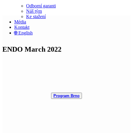
Odborní garanti
Náš tým
Ke stažení
Média
Kontakt
🌐 English
ENDO March 2022
Program Brno