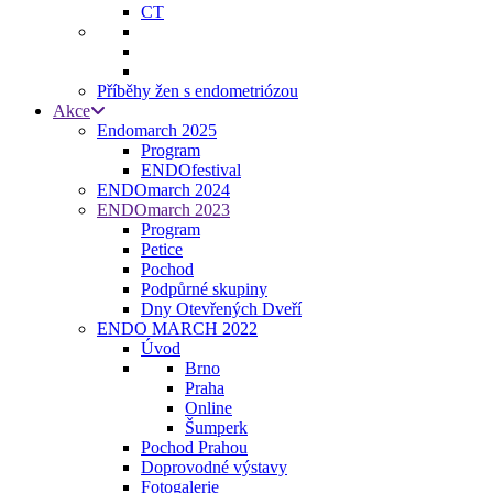
CT
Příběhy žen s endometriózou
Akce
Endomarch 2025
Program
ENDOfestival
ENDOmarch 2024
ENDOmarch 2023
Program
Petice
Pochod
Podpůrné skupiny
Dny Otevřených Dveří
ENDO MARCH 2022
Úvod
Brno
Praha
Online
Šumperk
Pochod Prahou
Doprovodné výstavy
Fotogalerie