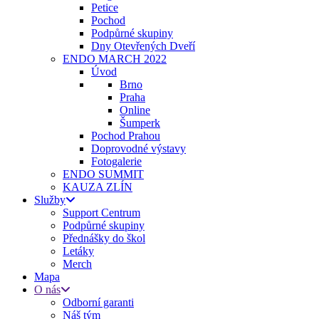
Petice
Pochod
Podpůrné skupiny
Dny Otevřených Dveří
ENDO MARCH 2022
Úvod
Brno
Praha
Online
Šumperk
Pochod Prahou
Doprovodné výstavy
Fotogalerie
ENDO SUMMIT
KAUZA ZLÍN
Služby
Support Centrum
Podpůrné skupiny
Přednášky do škol
Letáky
Merch
Mapa
O nás
Odborní garanti
Náš tým