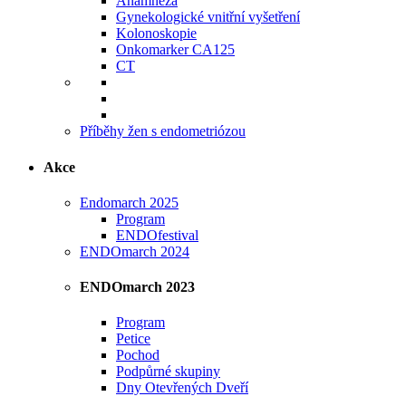
Anamnéza
Gynekologické vnitřní vyšetření
Kolonoskopie
Onkomarker CA125
CT
Příběhy žen s endometriózou
Akce
Endomarch 2025
Program
ENDOfestival
ENDOmarch 2024
ENDOmarch 2023
Program
Petice
Pochod
Podpůrné skupiny
Dny Otevřených Dveří