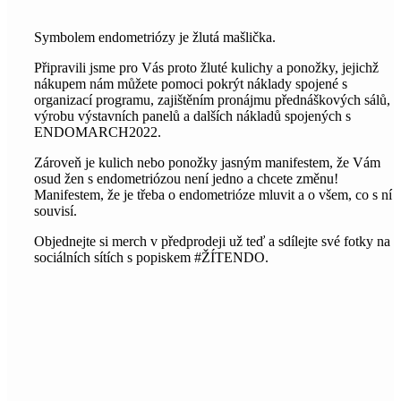
Symbolem endometriózy je žlutá mašlička.
Připravili jsme pro Vás proto žluté kulichy a ponožky, jejichž
nákupem nám můžete pomoci pokrýt náklady spojené s
organizací programu, zajištěním pronájmu přednáškových sálů,
výrobu výstavních panelů a dalších nákladů spojených s
ENDOMARCH2022.
Zároveň je kulich nebo ponožky jasným manifestem, že Vám
osud žen s endometriózou není jedno a chcete změnu!
Manifestem, že je třeba o endometrióze mluvit a o všem, co s ní
souvisí.
Objednejte si merch v předprodeji už teď a sdílejte své fotky na
sociálních sítích s popiskem #ŽÍTENDO.