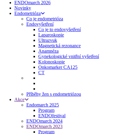
ENDOmarch 2026
Novinky
Endometrióza
Co je endometrióza
Endovyšetření
Co je to endovyšetření
Laparoskopie
Ultrazvuk
Magnetická rezonance
Anamnéza
Gynekologické vnitřní vyšetření
Kolonoskopie
Onkomarker CA125
CT
Příběhy žen s endometriózou
Akce
Endomarch 2025
Program
ENDOfestival
ENDOmarch 2024
ENDOmarch 2023
Program