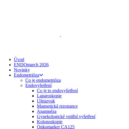
ENDO
talks
, z. s.
Spojte se s námi
zeptejse@endotalks.cz
Darovat
Newsletter
Úvod
ENDOmarch 2026
Novinky
Endometrióza
Co je endometrióza
Endovyšetření
Co je to endovyšetření
Laparoskopie
Ultrazvuk
Magnetická rezonance
Anamnéza
Gynekologické vnitřní vyšetření
Kolonoskopie
Onkomarker CA125