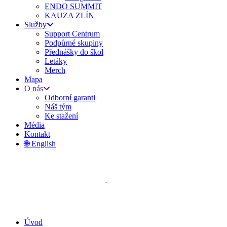
ENDO SUMMIT
KAUZA ZLÍN
Služby
Support Centrum
Podpůrné skupiny
Přednášky do škol
Letáky
Merch
Mapa
O nás
Odborní garanti
Náš tým
Ke stažení
Média
Kontakt
🌐 English
Úvod