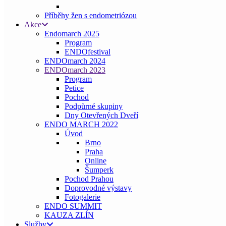
Příběhy žen s endometriózou
Akce
Endomarch 2025
Program
ENDOfestival
ENDOmarch 2024
ENDOmarch 2023
Program
Petice
Pochod
Podpůrné skupiny
Dny Otevřených Dveří
ENDO MARCH 2022
Úvod
Brno
Praha
Online
Šumperk
Pochod Prahou
Doprovodné výstavy
Fotogalerie
ENDO SUMMIT
KAUZA ZLÍN
Služby