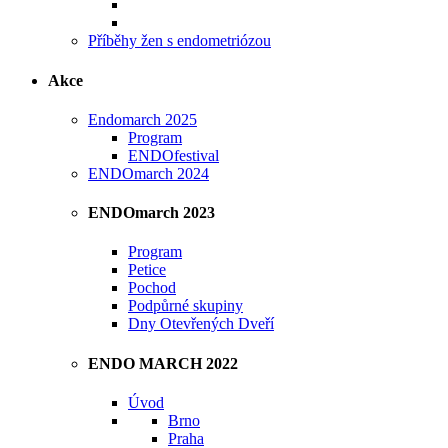
Příběhy žen s endometriózou
Akce
Endomarch 2025
Program
ENDOfestival
ENDOmarch 2024
ENDOmarch 2023
Program
Petice
Pochod
Podpůrné skupiny
Dny Otevřených Dveří
ENDO MARCH 2022
Úvod
Brno
Praha