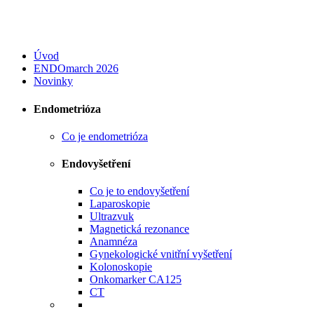
Úvod
ENDOmarch 2026
Novinky
Endometrióza
Co je endometrióza
Endovyšetření
Co je to endovyšetření
Laparoskopie
Ultrazvuk
Magnetická rezonance
Anamnéza
Gynekologické vnitřní vyšetření
Kolonoskopie
Onkomarker CA125
CT