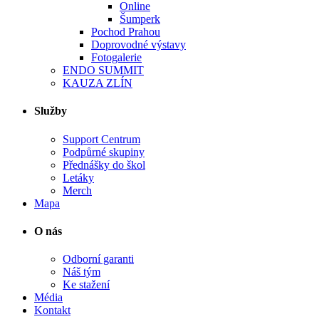
Online
Šumperk
Pochod Prahou
Doprovodné výstavy
Fotogalerie
ENDO SUMMIT
KAUZA ZLÍN
Služby
Support Centrum
Podpůrné skupiny
Přednášky do škol
Letáky
Merch
Mapa
O nás
Odborní garanti
Náš tým
Ke stažení
Média
Kontakt