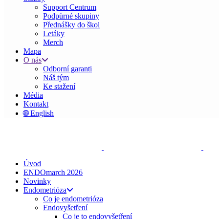
Support Centrum
Podpůrné skupiny
Přednášky do škol
Letáky
Merch
Mapa
O nás
Odborní garanti
Náš tým
Ke stažení
Média
Kontakt
🌐 English
Úvod
ENDOmarch 2026
Novinky
Endometrióza
Co je endometrióza
Endovyšetření
Co je to endovyšetření