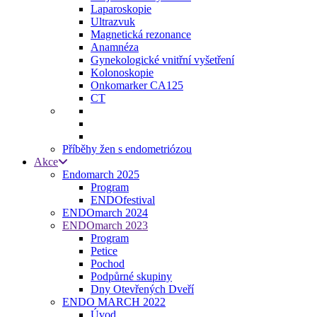
Laparoskopie
Ultrazvuk
Magnetická rezonance
Anamnéza
Gynekologické vnitřní vyšetření
Kolonoskopie
Onkomarker CA125
CT
Příběhy žen s endometriózou
Akce
Endomarch 2025
Program
ENDOfestival
ENDOmarch 2024
ENDOmarch 2023
Program
Petice
Pochod
Podpůrné skupiny
Dny Otevřených Dveří
ENDO MARCH 2022
Úvod