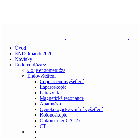
ENDO
talks
, z. s.
Spojte se s námi
zeptejse@endotalks.cz
Darovat
Newsletter
Úvod
ENDOmarch 2026
Novinky
Endometrióza
Co je endometrióza
Endovyšetření
Co je to endovyšetření
Laparoskopie
Ultrazvuk
Magnetická rezonance
Anamnéza
Gynekologické vnitřní vyšetření
Kolonoskopie
Onkomarker CA125
CT