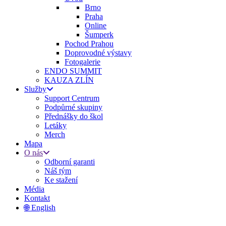
Brno
Praha
Online
Šumperk
Pochod Prahou
Doprovodné výstavy
Fotogalerie
ENDO SUMMIT
KAUZA ZLÍN
Služby
Support Centrum
Podpůrné skupiny
Přednášky do škol
Letáky
Merch
Mapa
O nás
Odborní garanti
Náš tým
Ke stažení
Média
Kontakt
🌐 English