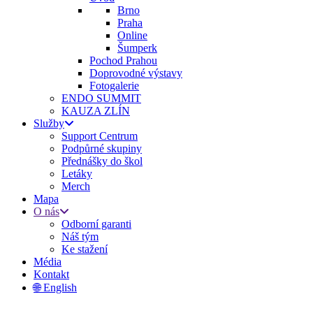
Brno
Praha
Online
Šumperk
Pochod Prahou
Doprovodné výstavy
Fotogalerie
ENDO SUMMIT
KAUZA ZLÍN
Služby
Support Centrum
Podpůrné skupiny
Přednášky do škol
Letáky
Merch
Mapa
O nás
Odborní garanti
Náš tým
Ke stažení
Média
Kontakt
🌐 English