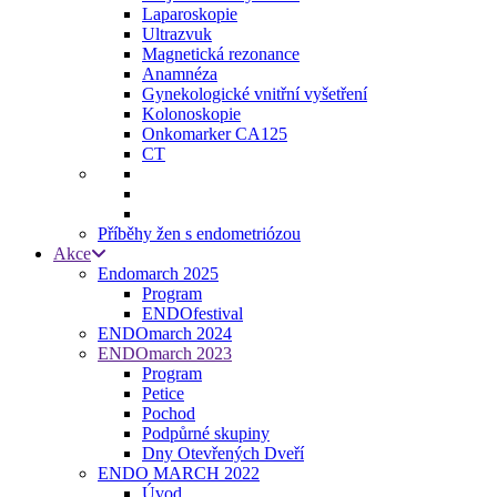
Laparoskopie
Ultrazvuk
Magnetická rezonance
Anamnéza
Gynekologické vnitřní vyšetření
Kolonoskopie
Onkomarker CA125
CT
Příběhy žen s endometriózou
Akce
Endomarch 2025
Program
ENDOfestival
ENDOmarch 2024
ENDOmarch 2023
Program
Petice
Pochod
Podpůrné skupiny
Dny Otevřených Dveří
ENDO MARCH 2022
Úvod