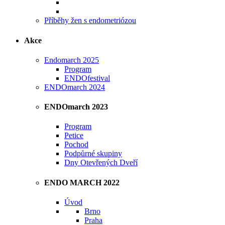
Příběhy žen s endometriózou
Akce
Endomarch 2025
Program
ENDOfestival
ENDOmarch 2024
ENDOmarch 2023
Program
Petice
Pochod
Podpůrné skupiny
Dny Otevřených Dveří
ENDO MARCH 2022
Úvod
Brno
Praha