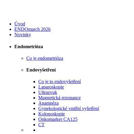
Úvod
ENDOmarch 2026
Novinky
Endometrióza
Co je endometrióza
Endovyšetření
Co je to endovyšetření
Laparoskopie
Ultrazvuk
Magnetická rezonance
Anamnéza
Gynekologické vnitřní vyšetření
Kolonoskopie
Onkomarker CA125
CT