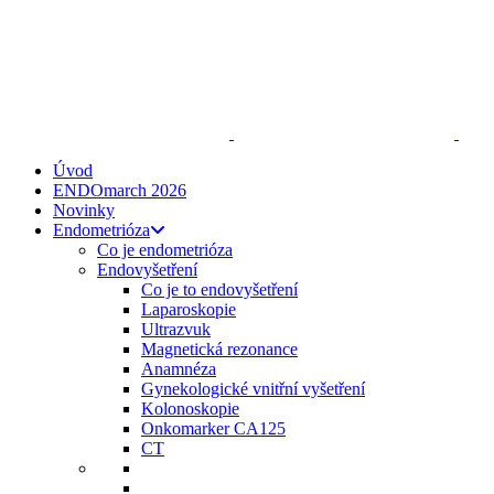
ENDO
talks
, z. s.
Spojte se s námi
zeptejse@endotalks.cz
Darovat
Newsletter
Úvod
ENDOmarch 2026
Novinky
Endometrióza
Co je endometrióza
Endovyšetření
Co je to endovyšetření
Laparoskopie
Ultrazvuk
Magnetická rezonance
Anamnéza
Gynekologické vnitřní vyšetření
Kolonoskopie
Onkomarker CA125
CT