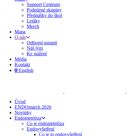
Support Centrum
Podpůrné skupiny
Přednášky do škol
Letáky
Merch
Mapa
O nás
Odborní garanti
Náš tým
Ke stažení
Média
Kontakt
🌐 English
Úvod
ENDOmarch 2026
Novinky
Endometrióza
Co je endometrióza
Endovyšetření
Co je to endovyšetření