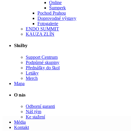
Online
Šumperk
Pochod Prahou
Doprovodné výstavy
Fotogalerie
ENDO SUMMIT
KAUZA ZLÍN
Služby
Support Centrum
Podpůrné skupiny
Přednášky do škol
Letáky
Merch
Mapa
O nás
Odborní garanti
Náš tým
Ke stažení
Média
Kontakt