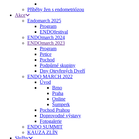
Příběhy žen s endometriózou
Akce
Endomarch 2025
Program
ENDOfestival
ENDOmarch 2024
ENDOmarch 2023
Program
Petice
Pochod
Podpůrné skupiny
Dny Otevřených Dveří
ENDO MARCH 2022
Úvod
Brno
Praha
Online
Šumperk
Pochod Prahou
Doprovodné výstavy
Fotogalerie
ENDO SUMMIT
KAUZA ZLÍN
Služby