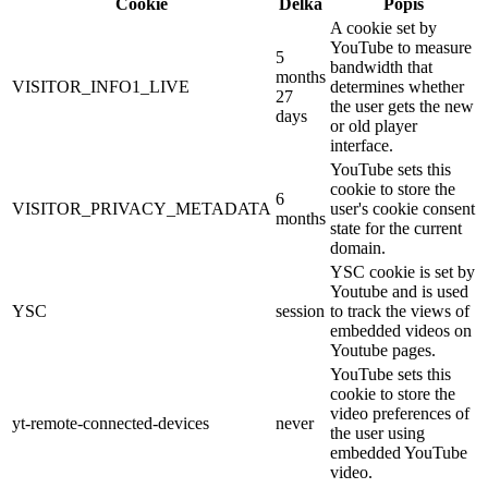
Cookie
Délka
Popis
A cookie set by
YouTube to measure
5
bandwidth that
months
VISITOR_INFO1_LIVE
determines whether
27
the user gets the new
days
or old player
interface.
YouTube sets this
cookie to store the
6
VISITOR_PRIVACY_METADATA
user's cookie consent
months
state for the current
domain.
YSC cookie is set by
Youtube and is used
YSC
session
to track the views of
embedded videos on
Youtube pages.
YouTube sets this
cookie to store the
video preferences of
yt-remote-connected-devices
never
the user using
embedded YouTube
video.