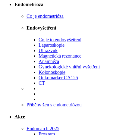
Endometrióza
Co je endometrióza
Endovyšetření
Co je to endovyšetření
Laparoskopie
Ultrazvuk
Magnetická rezonance
Anamnéza
Gynekologické vnitřní vyšetření
Kolonoskopie
Onkomarker CA125
CT
Příběhy žen s endometriózou
Akce
Endomarch 2025
Program