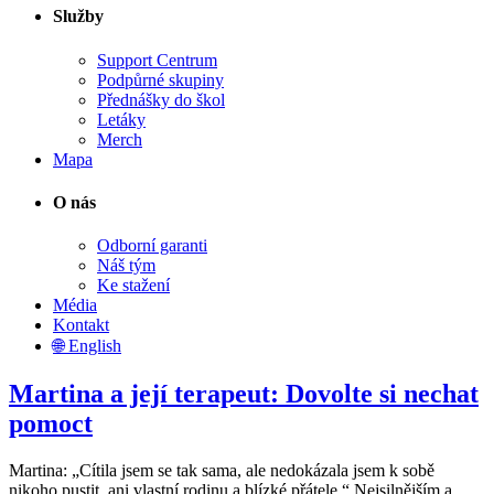
Služby
Support Centrum
Podpůrné skupiny
Přednášky do škol
Letáky
Merch
Mapa
O nás
Odborní garanti
Náš tým
Ke stažení
Média
Kontakt
🌐 English
Martina a její terapeut: Dovolte si nechat
pomoct
Martina: „Cítila jsem se tak sama, ale nedokázala jsem k sobě
nikoho pustit, ani vlastní rodinu a blízké přátele.“ Nejsilnějším a