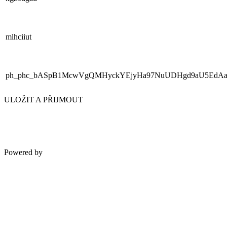
mlhciiut
ph_phc_bASpB1McwVgQMHyckYEjyHa97NuUDHgd9aU5EdAaR
ULOŽIT A PŘIJMOUT
Powered by