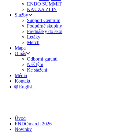
ENDO SUMMIT
KAUZA ZLÍN
Služby
Support Centrum
Podpůrné skupiny
Přednášky do škol
Letáky
Merch
Mapa
O nás
Odborní garanti
Náš tým
Ke stažení
Média
Kontakt
🌐 English
Úvod
ENDOmarch 2026
Novinky