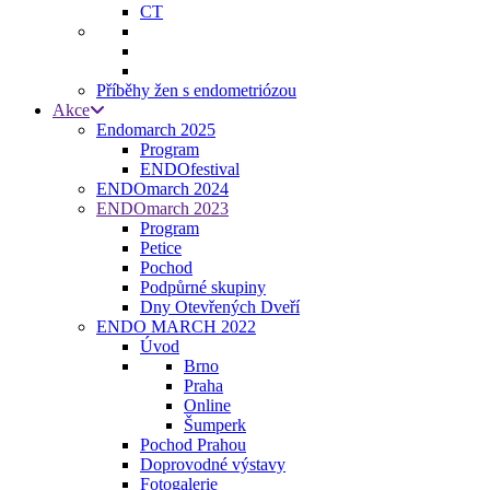
CT
Příběhy žen s endometriózou
Akce
Endomarch 2025
Program
ENDOfestival
ENDOmarch 2024
ENDOmarch 2023
Program
Petice
Pochod
Podpůrné skupiny
Dny Otevřených Dveří
ENDO MARCH 2022
Úvod
Brno
Praha
Online
Šumperk
Pochod Prahou
Doprovodné výstavy
Fotogalerie