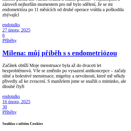
zároveň nejhorším momentem pro mě bylo sdělení, že se mi
endometrióza po 11 měsících od druhé operace vrátila a poškodila
zbývající
endotalks
27 února, 2025
6
Příběhy
Milena: můj příběh s s endometriózou
Začátek obtíží Moje menstruace byla až do dvaceti let
bezproblémová. Vše se změnilo po vysazení antikoncepce – začaly
silné a bolestivé menstruace, migrény a nevolnosti, které mě někdy
přivedly až ke zvracení. S manželem jsme se snažili o miminko, ale
dlouhé čtyři
endotalks
16 února, 2025
30
Příběhy
Souhlas s užitím Cookies