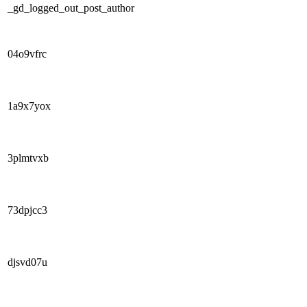
_gd_logged_out_post_author
04o9vfrc
1a9x7yox
3plmtvxb
73dpjcc3
djsvd07u