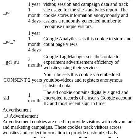
1 year
visitor, session and campaign data and track
1
site usage for the site's analytics report. The
_ga
month
cookie stores information anonymously and
4 days
assigns a randomly generated number to
recognise unique visitors.
1 year
1
Google Analytics sets this cookie to store and
_ga_*
month
count page views.
4 days
Google Tag Manager sets the cookie to
3
_gcl_au
experiment advertisement efficiency of
months
websites using their services.
YouTube sets this cookie via embedded
CONSENT
2 years
youtube-videos and registers anonymous
statistical data.
The sid cookie contains digitally signed and
1
sid
encrypted records of a user’s Google account
month
ID and most recent sign-in time.
Advertisement
Advertisement
Advertisement cookies are used to provide visitors with relevant ads
and marketing campaigns. These cookies track visitors across
websites and collect information to provide customized ads.