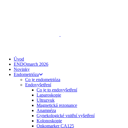
ENDO
talks
, z. s.
Spojte se s námi
zeptejse@endotalks.cz
Darovat
Newsletter
Úvod
ENDOmarch 2026
Novinky
Endometrióza
Co je endometrióza
Endovyšetření
Co je to endovyšetření
Laparoskopie
Ultrazvuk
Magnetická rezonance
Anamnéza
Gynekologické vnitřní vyšetření
Kolonoskopie
Onkomarker CA125