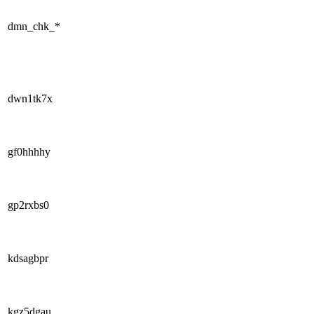
dmn_chk_*
dwn1tk7x
gf0hhhhy
gp2rxbs0
kdsagbpr
kgz5dgau