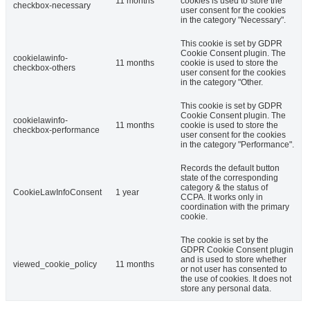
11 months
cookies is used to store the
checkbox-necessary
user consent for the cookies
in the category "Necessary".
This cookie is set by GDPR
Cookie Consent plugin. The
cookielawinfo-
11 months
cookie is used to store the
checkbox-others
user consent for the cookies
in the category "Other.
This cookie is set by GDPR
Cookie Consent plugin. The
cookielawinfo-
11 months
cookie is used to store the
checkbox-performance
user consent for the cookies
in the category "Performance".
Records the default button
state of the corresponding
category & the status of
CookieLawInfoConsent
1 year
CCPA. It works only in
coordination with the primary
cookie.
The cookie is set by the
GDPR Cookie Consent plugin
and is used to store whether
viewed_cookie_policy
11 months
or not user has consented to
the use of cookies. It does not
store any personal data.