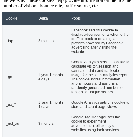
the website. These cookies help provide information on metrics the
number of visitors, bounce rate, traffic source, etc.
Cookie
Délka
Popis
Facebook sets this cookie to
display advertisements when either
on Facebook or on a digital
_fbp
3 months
platform powered by Facebook
advertising after visiting the
website.
Google Analytics sets this cookie to
calculate visitor, session and
campaign data and track site
1 year 1 month
usage for the site's analytics report.
_ga
4 days
The cookie stores information
anonymously and assigns a
randomly generated number to
recognise unique visitors.
1 year 1 month
Google Analytics sets this cookie to
_ga_*
4 days
store and count page views.
Google Tag Manager sets the
cookie to experiment
_gcl_au
3 months
advertisement efficiency of
websites using their services.