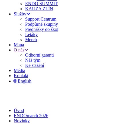
ENDO SUMMIT
KAUZA ZLÍN
Služby
Support Centrum
Podpůrné skupiny
Přednášky do škol
Letáky
Merch
Mapa
O nás
Odborní garanti
Náš tým
Ke stažení
Média
Kontakt
🌐 English
Úvod
ENDOmarch 2026
Novinky