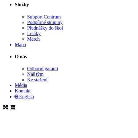
Služby
Support Centrum
Podpůrné skupiny
Přednášky do škol
Letáky
Merch
Mapa
O nás
Odborní garanti
Náš tým
Ke stažení
Média
Kontakt
🌐 English