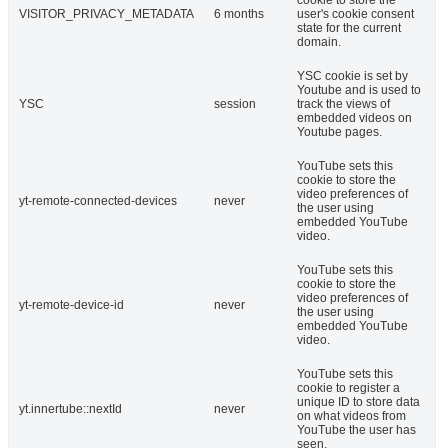
VISITOR_PRIVACY_METADATA
6 months
user's cookie consent
state for the current
domain.
YSC cookie is set by
Youtube and is used to
YSC
session
track the views of
embedded videos on
Youtube pages.
YouTube sets this
cookie to store the
video preferences of
yt-remote-connected-devices
never
the user using
embedded YouTube
video.
YouTube sets this
cookie to store the
video preferences of
yt-remote-device-id
never
the user using
embedded YouTube
video.
YouTube sets this
cookie to register a
unique ID to store data
yt.innertube::nextId
never
on what videos from
YouTube the user has
seen.