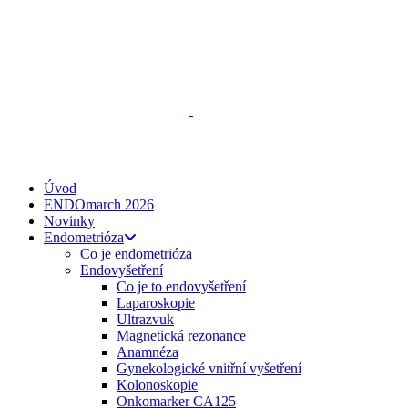
ENDO
talks
, z. s.
Spojte se s námi
zeptejse@endotalks.cz
Darovat
Newsletter
Úvod
ENDOmarch 2026
Novinky
Endometrióza
Co je endometrióza
Endovyšetření
Co je to endovyšetření
Laparoskopie
Ultrazvuk
Magnetická rezonance
Anamnéza
Gynekologické vnitřní vyšetření
Kolonoskopie
Onkomarker CA125