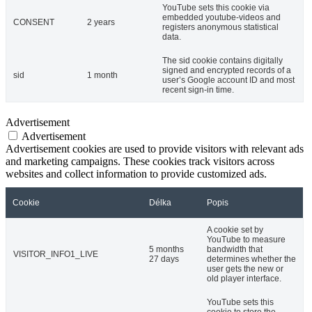
YouTube sets this cookie via
embedded youtube-videos and
CONSENT
2 years
registers anonymous statistical
data.
The sid cookie contains digitally
signed and encrypted records of a
sid
1 month
user’s Google account ID and most
recent sign-in time.
Advertisement
Advertisement
Advertisement cookies are used to provide visitors with relevant ads
and marketing campaigns. These cookies track visitors across
websites and collect information to provide customized ads.
Cookie
Délka
Popis
A cookie set by
YouTube to measure
5 months
bandwidth that
VISITOR_INFO1_LIVE
27 days
determines whether the
user gets the new or
old player interface.
YouTube sets this
cookie to store the