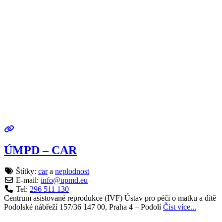
ÚMPD – CAR
Štítky:
car
a
neplodnost
E-mail:
info
@
upmd.eu
Tel:
296 511 130
Centrum asistované reprodukce (IVF) Ústav pro péči o matku a dítě
Podolské nábřeží 157/36 147 00, Praha 4 – Podolí
Číst více...