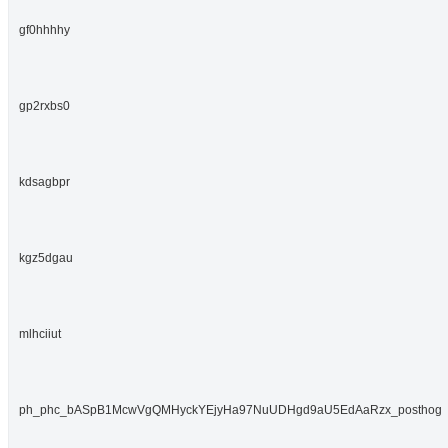
gf0hhhhy
gp2rxbs0
kdsagbpr
kgz5dgau
mlhciiut
ph_phc_bASpB1McwVgQMHyckYEjyHa97NuUDHgd9aU5EdAaRzx_posthog