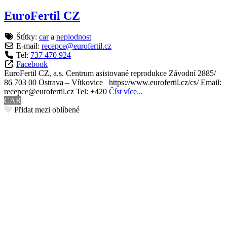
EuroFertil CZ
Štítky:
car
a
neplodnost
E-mail:
recepce
@
eurofertil.cz
Tel:
737 470 924
Facebook
EuroFertil CZ, a.s. Centrum asistované reprodukce Závodní 2885/
86 703 00 Ostrava – Vítkovice https://www.eurofertil.cz/cs/ Email:
recepce@eurofertil.cz Tel: +420
Číst více...
CAR
Přidat mezi oblíbené