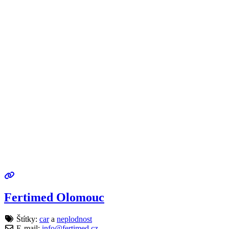
Fertimed Olomouc
Štítky:
car
a
neplodnost
E-mail:
info
@
fertimed.cz