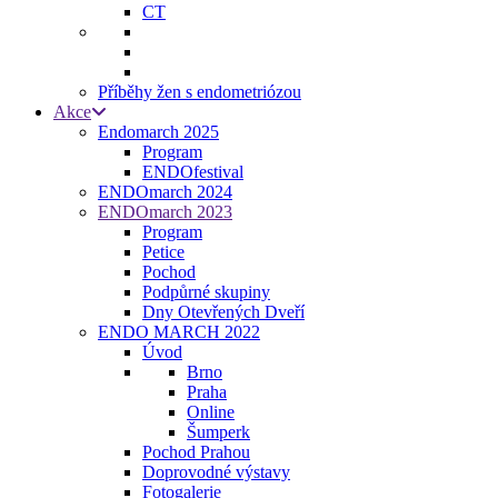
CT
Příběhy žen s endometriózou
Akce
Endomarch 2025
Program
ENDOfestival
ENDOmarch 2024
ENDOmarch 2023
Program
Petice
Pochod
Podpůrné skupiny
Dny Otevřených Dveří
ENDO MARCH 2022
Úvod
Brno
Praha
Online
Šumperk
Pochod Prahou
Doprovodné výstavy
Fotogalerie