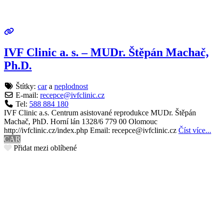
IVF Clinic a. s. – MUDr. Štěpán Machač,
Ph.D.
Štítky:
car
a
neplodnost
E-mail:
recepce
@
ivfclinic.cz
Tel:
588 884 180
IVF Clinic a.s. Centrum asistované reprodukce MUDr. Štěpán
Machač, PhD. Horní lán 1328/6 779 00 Olomouc
http://ivfclinic.cz/index.php Email: recepce@ivfclinic.cz
Číst více...
CAR
Přidat mezi oblíbené