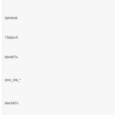
3plmtvxb
73dpjcc3
djsvd07u
dmn_chk_*
dwn1tk7x