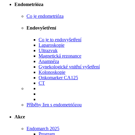
Endometrióza
Co je endometrióza
Endovyšetření
Co je to endovyšetření
Laparoskopie
Ultrazvuk
Magnetická rezonance
Anamnéza
Gynekologické vnitřní vyšetření
Kolonoskopie
Onkomarker CA125
CT
Příběhy žen s endometriózou
Akce
Endomarch 2025
Program