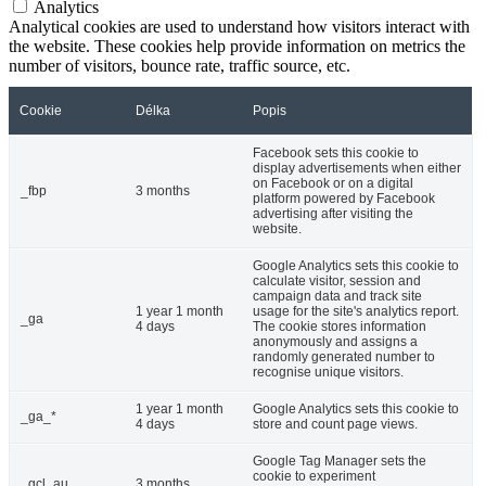
Analytics
Analytical cookies are used to understand how visitors interact with
the website. These cookies help provide information on metrics the
number of visitors, bounce rate, traffic source, etc.
Cookie
Délka
Popis
Facebook sets this cookie to
display advertisements when either
on Facebook or on a digital
_fbp
3 months
platform powered by Facebook
advertising after visiting the
website.
Google Analytics sets this cookie to
calculate visitor, session and
campaign data and track site
1 year 1 month
usage for the site's analytics report.
_ga
4 days
The cookie stores information
anonymously and assigns a
randomly generated number to
recognise unique visitors.
1 year 1 month
Google Analytics sets this cookie to
_ga_*
4 days
store and count page views.
Google Tag Manager sets the
cookie to experiment
_gcl_au
3 months