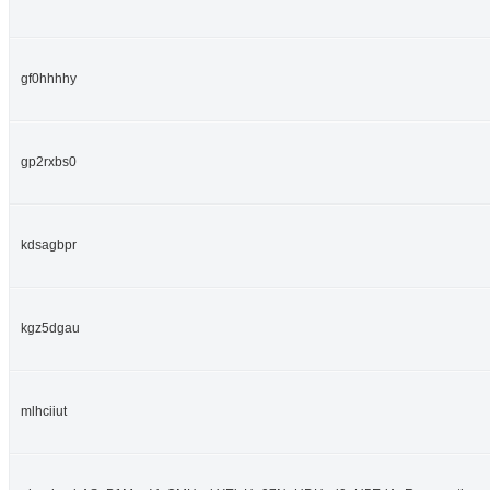
gf0hhhhy
gp2rxbs0
kdsagbpr
kgz5dgau
mlhciiut