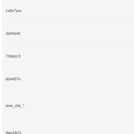
1a9x7yox
3plmtvxb
73dpjcc3
djsvd07u
dmn_chk_*
dwn1tk7x