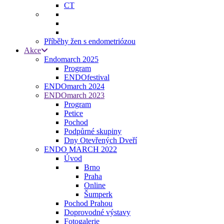
CT
Příběhy žen s endometriózou
Akce
Endomarch 2025
Program
ENDOfestival
ENDOmarch 2024
ENDOmarch 2023
Program
Petice
Pochod
Podpůrné skupiny
Dny Otevřených Dveří
ENDO MARCH 2022
Úvod
Brno
Praha
Online
Šumperk
Pochod Prahou
Doprovodné výstavy
Fotogalerie