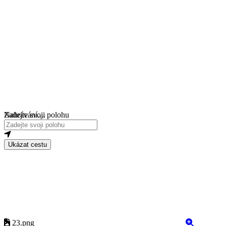
Nahrávání....
Zadejte svoji polohu
Ukázat cestu
23.png