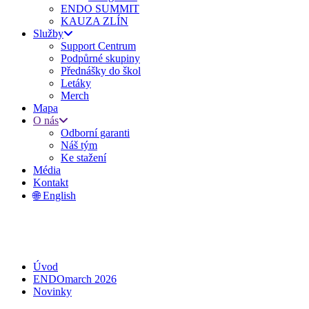
ENDO SUMMIT
KAUZA ZLÍN
Služby
Support Centrum
Podpůrné skupiny
Přednášky do škol
Letáky
Merch
Mapa
O nás
Odborní garanti
Náš tým
Ke stažení
Média
Kontakt
🌐 English
Úvod
ENDOmarch 2026
Novinky