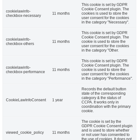
This cookie is set by GDPR
Cookie Consent plugin. The
cookielawinfo-
11 months
cookies is used to store the
checkbox-necessary
user consent for the cookies
in the category "Necessary".
This cookie is set by GDPR
Cookie Consent plugin. The
cookielawinfo-
11 months
cookie is used to store the
checkbox-others
user consent for the cookies
in the category "Other.
This cookie is set by GDPR
Cookie Consent plugin. The
cookielawinfo-
11 months
cookie is used to store the
checkbox-performance
user consent for the cookies
in the category "Performance".
Records the default button
state of the corresponding
category & the status of
CookieLawInfoConsent
1 year
CCPA. It works only in
coordination with the primary
cookie.
The cookie is set by the
GDPR Cookie Consent plugin
and is used to store whether
viewed_cookie_policy
11 months
or not user has consented to
the use of cookies. It does not