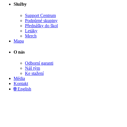
Služby
Support Centrum
Podpůrné skupiny
Přednášky do škol
Letáky
Merch
Mapa
O nás
Odborní garanti
Náš tým
Ke stažení
Média
Kontakt
🌐 English