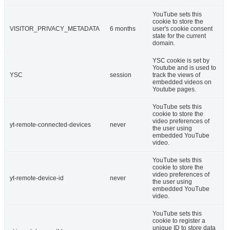
YouTube sets this
cookie to store the
VISITOR_PRIVACY_METADATA
6 months
user's cookie consent
state for the current
domain.
YSC cookie is set by
Youtube and is used to
YSC
session
track the views of
embedded videos on
Youtube pages.
YouTube sets this
cookie to store the
video preferences of
yt-remote-connected-devices
never
the user using
embedded YouTube
video.
YouTube sets this
cookie to store the
video preferences of
yt-remote-device-id
never
the user using
embedded YouTube
video.
YouTube sets this
cookie to register a
unique ID to store data