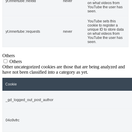
yt.innertube::nextId
never
on what videos from
YouTube the user has
seen.
YouTube sets this
cookie to register a
unique ID to store data
yt.innertube::requests
never
on what videos from
YouTube the user has
seen.
Others
Others
Other uncategorized cookies are those that are being analyzed and
have not been classified into a category as yet.
Cookie
_gd_logged_out_post_author
04o9vfrc