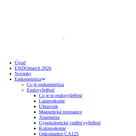
ENDO
talks
, z. s.
Spojte se s námi
zeptejse@endotalks.cz
Darovat
Newsletter
Úvod
ENDOmarch 2026
Novinky
Endometrióza
Co je endometrióza
Endovyšetření
Co je to endovyšetření
Laparoskopie
Ultrazvuk
Magnetická rezonance
Anamnéza
Gynekologické vnitřní vyšetření
Kolonoskopie
Onkomarker CA125