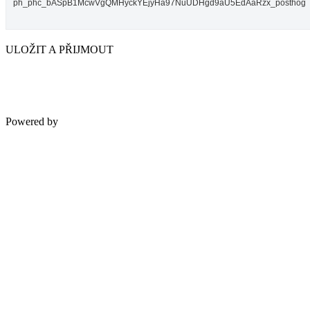
ph_phc_bASpB1McwVgQMHyckYEjyHa97NuUDHgd9aU5EdAaRzx_posthog
ULOŽIT A PŘIJMOUT
Powered by