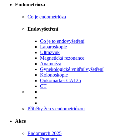
Endometrióza
Co je endometrióza
Endovyšetření
Co je to endovyšetření
Laparoskopie
Ultrazvuk
Magnetická rezonance
Anamnéza
Gynekologické vnitřní vyšetření
Kolonoskopie
Onkomarker CA125
CT
Příběhy žen s endometriózou
Akce
Endomarch 2025
Program