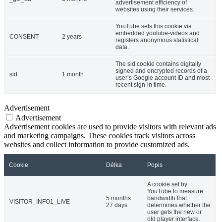
advertisement efficiency of
websites using their services.
YouTube sets this cookie via
embedded youtube-videos and
CONSENT
2 years
registers anonymous statistical
data.
The sid cookie contains digitally
signed and encrypted records of a
sid
1 month
user’s Google account ID and most
recent sign-in time.
Advertisement
Advertisement
Advertisement cookies are used to provide visitors with relevant ads
and marketing campaigns. These cookies track visitors across
websites and collect information to provide customized ads.
Cookie
Délka
Popis
A cookie set by
YouTube to measure
5 months
bandwidth that
VISITOR_INFO1_LIVE
27 days
determines whether the
user gets the new or
old player interface.