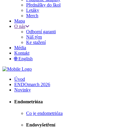
Přednášky do škol
Letáky
Merch
Mapa
O nás
Odborní garanti
Náš tým
Ke stažení
Média
Kontakt
🌐 English
Úvod
ENDOmarch 2026
Novinky
Endometrióza
Co je endometrióza
Endovyšetření