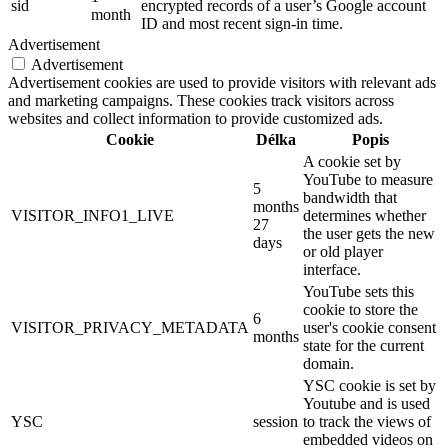
sid
encrypted records of a user’s Google account
month
ID and most recent sign-in time.
Advertisement
Advertisement
Advertisement cookies are used to provide visitors with relevant ads
and marketing campaigns. These cookies track visitors across
websites and collect information to provide customized ads.
Cookie
Délka
Popis
A cookie set by
YouTube to measure
5
bandwidth that
months
VISITOR_INFO1_LIVE
determines whether
27
the user gets the new
days
or old player
interface.
YouTube sets this
cookie to store the
6
VISITOR_PRIVACY_METADATA
user's cookie consent
months
state for the current
domain.
YSC cookie is set by
Youtube and is used
YSC
session
to track the views of
embedded videos on