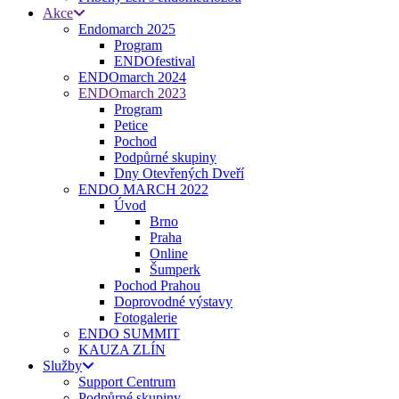
Akce
Endomarch 2025
Program
ENDOfestival
ENDOmarch 2024
ENDOmarch 2023
Program
Petice
Pochod
Podpůrné skupiny
Dny Otevřených Dveří
ENDO MARCH 2022
Úvod
Brno
Praha
Online
Šumperk
Pochod Prahou
Doprovodné výstavy
Fotogalerie
ENDO SUMMIT
KAUZA ZLÍN
Služby
Support Centrum
Podpůrné skupiny