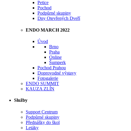
Petice
Pochod
Podpůrné skupiny
Dny Otevřených Dveří
ENDO MARCH 2022
Úvod
Brno
Praha
Online
Šumperk
Pochod Prahou
Doprovodné výstavy
Fotogalerie
ENDO SUMMIT
KAUZA ZLÍN
Služby
Support Centrum
Podpůrné skupiny
Přednášky do škol
Letáky