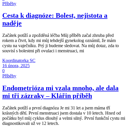
Příběhy
Cesta k diagnóze: Bolest, nejistota a
naděje
Začátek potíží a zpožděná léčba Můj příběh začal zhruba před
rokem a čtvrt, kdy mi můj tehdejší gynekolog oznámil, že mám
cystu na vaječníku. Prý ji budeme sledovat. Na můj dotaz, zda to
souvisí s bolestmi při ovulaci i menstruaci, mi
Koordinatorka SC
16 února, 2025
0
Příběhy
Endometrióza mi vzala mnoho, ale dala
mi tři zázraky – Klářin příběh
Začátek potíží a první diagnóza Je mi 31 let a jsem máma tří
krásných dětí. První menstruaci jsem dostala v 10 letech. Hned od
počátku byl můj cyklus dlouhý a velmi silný. První funkční cystu mi
diagnostikovali už ve 12 letech.