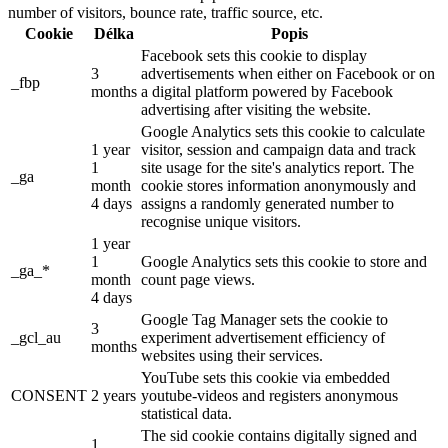
number of visitors, bounce rate, traffic source, etc.
Cookie
Délka
Popis
Facebook sets this cookie to display
3
advertisements when either on Facebook or on
_fbp
months
a digital platform powered by Facebook
advertising after visiting the website.
Google Analytics sets this cookie to calculate
1 year
visitor, session and campaign data and track
1
site usage for the site's analytics report. The
_ga
month
cookie stores information anonymously and
4 days
assigns a randomly generated number to
recognise unique visitors.
1 year
1
Google Analytics sets this cookie to store and
_ga_*
month
count page views.
4 days
Google Tag Manager sets the cookie to
3
_gcl_au
experiment advertisement efficiency of
months
websites using their services.
YouTube sets this cookie via embedded
CONSENT
2 years
youtube-videos and registers anonymous
statistical data.
The sid cookie contains digitally signed and
1