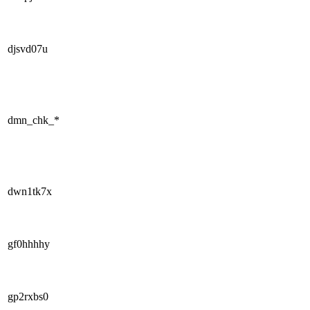
djsvd07u
dmn_chk_*
dwn1tk7x
gf0hhhhy
gp2rxbs0