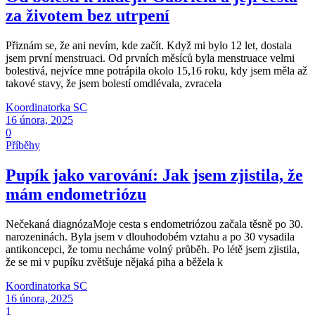
za životem bez utrpení
Přiznám se, že ani nevím, kde začít. Když mi bylo 12 let, dostala
jsem první menstruaci. Od prvních měsíců byla menstruace velmi
bolestivá, nejvíce mne potrápila okolo 15,16 roku, kdy jsem měla až
takové stavy, že jsem bolestí omdlévala, zvracela
Koordinatorka SC
16 února, 2025
0
Příběhy
Pupík jako varování: Jak jsem zjistila, že
mám endometriózu
Nečekaná diagnózaMoje cesta s endometriózou začala těsně po 30.
narozeninách. Byla jsem v dlouhodobém vztahu a po 30 vysadila
antikoncepci, že tomu necháme volný průběh. Po létě jsem zjistila,
že se mi v pupíku zvětšuje nějaká piha a běžela k
Koordinatorka SC
16 února, 2025
1