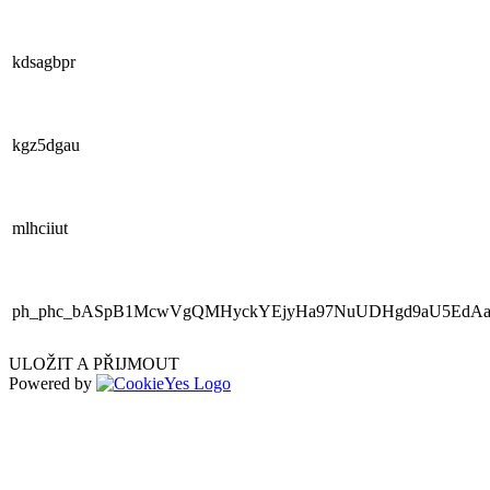
kdsagbpr
kgz5dgau
mlhciiut
ph_phc_bASpB1McwVgQMHyckYEjyHa97NuUDHgd9aU5EdAaR
ULOŽIT A PŘIJMOUT
Powered by