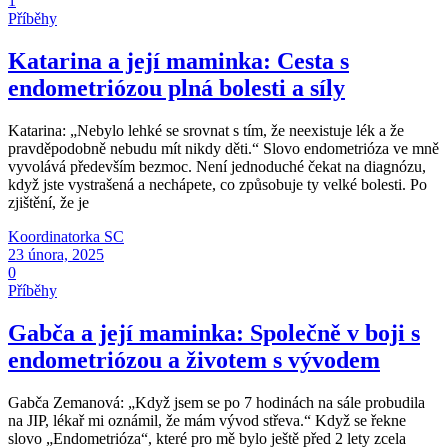
1
Příběhy
Katarina a její maminka: Cesta s
endometriózou plná bolesti a síly
Katarina: „Nebylo lehké se srovnat s tím, že neexistuje lék a že
pravděpodobně nebudu mít nikdy děti.“ Slovo endometrióza ve mně
vyvolává především bezmoc. Není jednoduché čekat na diagnózu,
když jste vystrašená a nechápete, co způsobuje ty velké bolesti. Po
zjištění, že je
Koordinatorka SC
23 února, 2025
0
Příběhy
Gabča a její maminka: Společně v boji s
endometriózou a životem s vývodem
Gabča Zemanová: „Když jsem se po 7 hodinách na sále probudila
na JIP, lékař mi oznámil, že mám vývod střeva.“ Když se řekne
slovo „Endometrióza“, které pro mě bylo ještě před 2 lety zcela