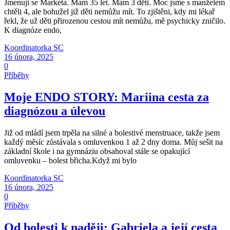
Jmenuji se Markéta. Mam 35 let. Mam 3 děti. Moc jsme s manželem
chtěli 4, ale bohužel již děti nemůžu mít. To zjištěni, kdy mi lékař
řekl, že už děti přirozenou cestou mít nemůžu, mě psychicky zničilo.
K diagnóze endo,
Koordinatorka SC
16 února, 2025
0
Příběhy
Moje ENDO STORY: Mariina cesta za
diagnózou a úlevou
Již od mládí jsem trpěla na silné a bolestivé menstruace, takže jsem
každý měsíc zůstávala s omluvenkou 1 až 2 dny doma. Můj sešit na
základní škole i na gymnáziu obsahoval stále se opakující
omluvenku – bolest břicha.Když mi bylo
Koordinatorka SC
16 února, 2025
0
Příběhy
Od bolesti k naději: Gabriela a její cesta