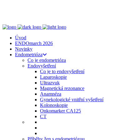
ENDO
talks
, z. s.
Spojte se s námi
zeptejse@endotalks.cz
Darovat
Newsletter
Úvod
ENDOmarch 2026
Novinky
Endometrióza
Co je endometrióza
Endovyšetření
Co je to endovyšetření
Laparoskopie
Ultrazvuk
Magnetická rezonance
Anamnéza
Gynekologické vnitřní vyšetření
Kolonoskopie
Onkomarker CA125
CT
Příběhy žen s endometriózou