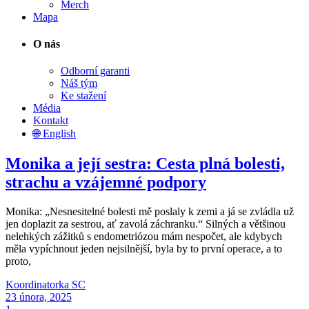
Merch
Mapa
O nás
Odborní garanti
Náš tým
Ke stažení
Média
Kontakt
🌐 English
Monika a její sestra: Cesta plná bolesti,
strachu a vzájemné podpory
Monika: „Nesnesitelné bolesti mě poslaly k zemi a já se zvládla už
jen doplazit za sestrou, ať zavolá záchranku.“ Silných a většinou
nelehkých zážitků s endometriózou mám nespočet, ale kdybych
měla vypíchnout jeden nejsilnější, byla by to první operace, a to
proto,
Koordinatorka SC
23 února, 2025