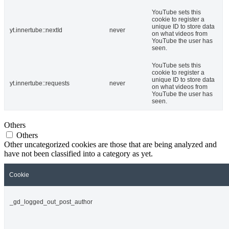
YouTube sets this
cookie to register a
unique ID to store data
yt.innertube::nextId
never
on what videos from
YouTube the user has
seen.
YouTube sets this
cookie to register a
unique ID to store data
yt.innertube::requests
never
on what videos from
YouTube the user has
seen.
Others
Others
Other uncategorized cookies are those that are being analyzed and
have not been classified into a category as yet.
Cookie
_gd_logged_out_post_author