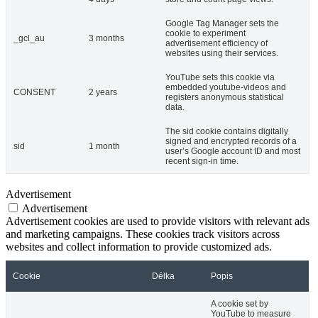
Google Tag Manager sets the
cookie to experiment
_gcl_au
3 months
advertisement efficiency of
websites using their services.
YouTube sets this cookie via
embedded youtube-videos and
CONSENT
2 years
registers anonymous statistical
data.
The sid cookie contains digitally
signed and encrypted records of a
sid
1 month
user’s Google account ID and most
recent sign-in time.
Advertisement
Advertisement
Advertisement cookies are used to provide visitors with relevant ads
and marketing campaigns. These cookies track visitors across
websites and collect information to provide customized ads.
Cookie
Délka
Popis
A cookie set by
YouTube to measure