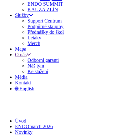
ENDO SUMMIT
KAUZA ZLÍN
Služby
Support Centrum
Podpůrné skupiny
Přednášky do škol
Letáky
Merch
Mapa
O nás
Odborní garanti
Náš tým
Ke stažení
Média
Kontakt
🌐 English
Úvod
ENDOmarch 2026
Novinky