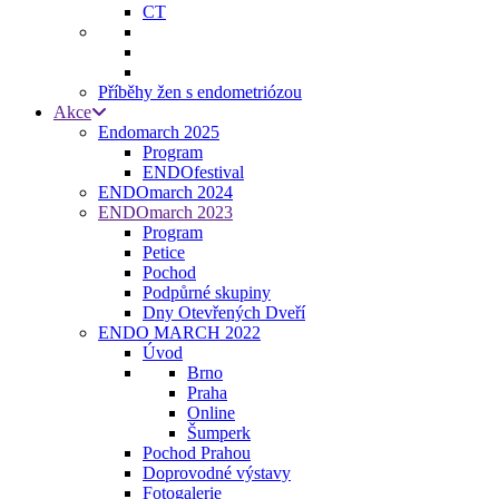
CT
Příběhy žen s endometriózou
Akce
Endomarch 2025
Program
ENDOfestival
ENDOmarch 2024
ENDOmarch 2023
Program
Petice
Pochod
Podpůrné skupiny
Dny Otevřených Dveří
ENDO MARCH 2022
Úvod
Brno
Praha
Online
Šumperk
Pochod Prahou
Doprovodné výstavy
Fotogalerie