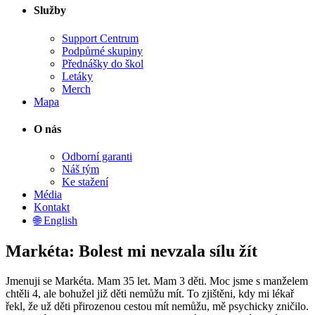
Služby
Support Centrum
Podpůrné skupiny
Přednášky do škol
Letáky
Merch
Mapa
O nás
Odborní garanti
Náš tým
Ke stažení
Média
Kontakt
🌐 English
Markéta: Bolest mi nevzala sílu žít
Jmenuji se Markéta. Mam 35 let. Mam 3 děti. Moc jsme s manželem
chtěli 4, ale bohužel již děti nemůžu mít. To zjištěni, kdy mi lékař
řekl, že už děti přirozenou cestou mít nemůžu, mě psychicky zničilo.