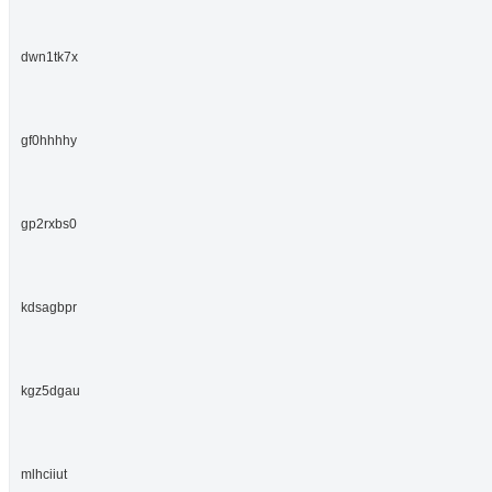
dwn1tk7x
gf0hhhhy
gp2rxbs0
kdsagbpr
kgz5dgau
mlhciiut