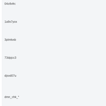
04o9vfrc
1a9x7yox
3plmtvxb
73dpjcc3
djsvd07u
dmn_chk_*