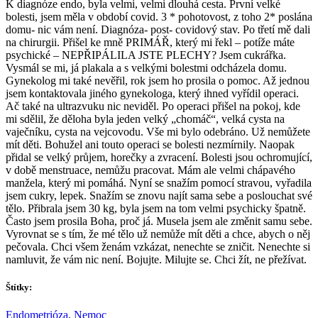
K diagnóze endo, byla velmi, velmi dlouhá cesta. První velké
bolesti, jsem měla v období covid. 3 * pohotovost, z toho 2* poslána
domu- nic vám není. Diagnóza- post- covidový stav. Po třetí mě dali
na chirurgii. Přišel ke mně PRIMÁŘ, který mi řekl – potíže máte
psychické – NEPŘIPÁLILA JSTE PLECHY? Jsem cukrářka.
Vysmál se mi, já plakala a s velkými bolestmi odcházela domu.
Gynekolog mi také nevěřil, rok jsem ho prosila o pomoc. Až jednou
jsem kontaktovala jiného gynekologa, který ihned vyřídil operaci.
Ač také na ultrazvuku nic neviděl. Po operaci přišel na pokoj, kde
mi sdělil, že děloha byla jeden velký „chomáč“, velká cysta na
vaječníku, cysta na vejcovodu. Vše mi bylo odebráno. Už nemůžete
mít děti. Bohužel ani touto operaci se bolesti nezmírnily. Naopak
přidal se velký průjem, horečky a zvracení. Bolesti jsou ochromující,
v době menstruace, nemůžu pracovat. Mám ale velmi chápavého
manžela, který mi pomáhá. Nyní se snažím pomocí stravou, vyřadila
jsem cukry, lepek. Snažím se znovu najít sama sebe a poslouchat své
tělo. Přibrala jsem 30 kg, byla jsem na tom velmi psychicky špatně.
Často jsem prosila Boha, proč já. Musela jsem ale změnit samu sebe.
Vyrovnat se s tím, že mé tělo už nemůže mít děti a chce, abych o něj
pečovala. Chci všem ženám vzkázat, nenechte se zničit. Nenechte si
namluvit, že vám nic není. Bojujte. Milujte se. Chci žít, ne přežívat.
Štítky:
Endometrióza
,
Nemoc