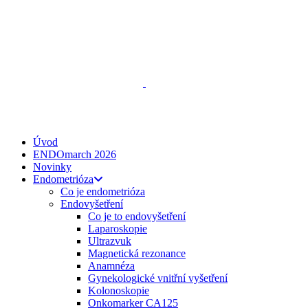
ENDO
talks
, z. s.
Spojte se s námi
zeptejse@endotalks.cz
Darovat
Newsletter
Úvod
ENDOmarch 2026
Novinky
Endometrióza
Co je endometrióza
Endovyšetření
Co je to endovyšetření
Laparoskopie
Ultrazvuk
Magnetická rezonance
Anamnéza
Gynekologické vnitřní vyšetření
Kolonoskopie
Onkomarker CA125