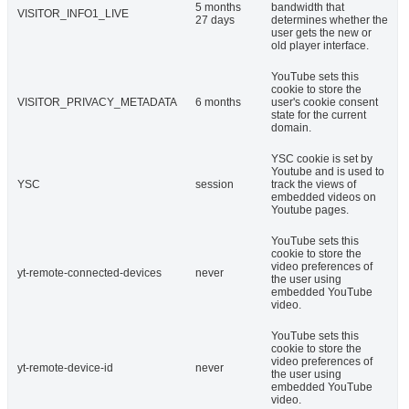
5 months
bandwidth that
VISITOR_INFO1_LIVE
27 days
determines whether the
user gets the new or
old player interface.
YouTube sets this
cookie to store the
VISITOR_PRIVACY_METADATA
6 months
user's cookie consent
state for the current
domain.
YSC cookie is set by
Youtube and is used to
YSC
session
track the views of
embedded videos on
Youtube pages.
YouTube sets this
cookie to store the
video preferences of
yt-remote-connected-devices
never
the user using
embedded YouTube
video.
YouTube sets this
cookie to store the
video preferences of
yt-remote-device-id
never
the user using
embedded YouTube
video.