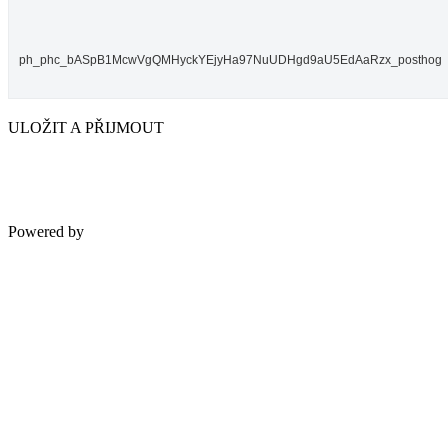
ph_phc_bASpB1McwVgQMHyckYEjyHa97NuUDHgd9aU5EdAaRzx_posthog
ULOŽIT A PŘIJMOUT
Powered by