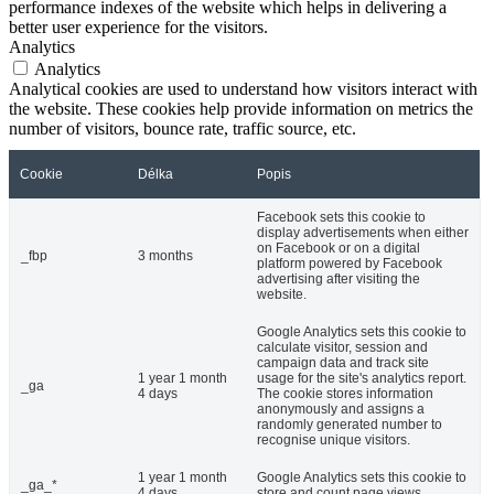
performance indexes of the website which helps in delivering a
better user experience for the visitors.
Analytics
Analytics
Analytical cookies are used to understand how visitors interact with
the website. These cookies help provide information on metrics the
number of visitors, bounce rate, traffic source, etc.
Cookie
Délka
Popis
Facebook sets this cookie to
display advertisements when either
on Facebook or on a digital
_fbp
3 months
platform powered by Facebook
advertising after visiting the
website.
Google Analytics sets this cookie to
calculate visitor, session and
campaign data and track site
1 year 1 month
usage for the site's analytics report.
_ga
4 days
The cookie stores information
anonymously and assigns a
randomly generated number to
recognise unique visitors.
1 year 1 month
Google Analytics sets this cookie to
_ga_*
4 days
store and count page views.