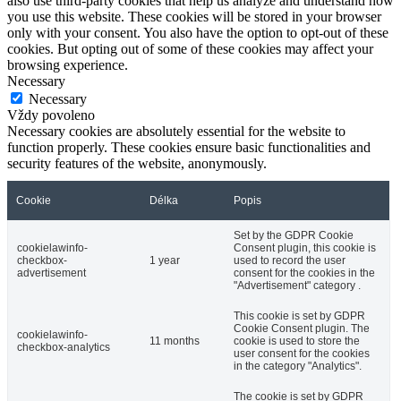
also use third-party cookies that help us analyze and understand how
you use this website. These cookies will be stored in your browser
only with your consent. You also have the option to opt-out of these
cookies. But opting out of some of these cookies may affect your
browsing experience.
Necessary
Necessary
Vždy povoleno
Necessary cookies are absolutely essential for the website to
function properly. These cookies ensure basic functionalities and
security features of the website, anonymously.
Cookie
Délka
Popis
Set by the GDPR Cookie
cookielawinfo-
Consent plugin, this cookie is
checkbox-
1 year
used to record the user
advertisement
consent for the cookies in the
"Advertisement" category .
This cookie is set by GDPR
Cookie Consent plugin. The
cookielawinfo-
11 months
cookie is used to store the
checkbox-analytics
user consent for the cookies
in the category "Analytics".
The cookie is set by GDPR