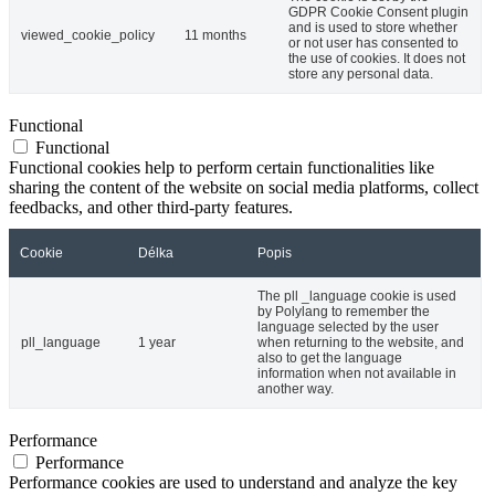
GDPR Cookie Consent plugin
and is used to store whether
viewed_cookie_policy
11 months
or not user has consented to
the use of cookies. It does not
store any personal data.
Functional
Functional
Functional cookies help to perform certain functionalities like
sharing the content of the website on social media platforms, collect
feedbacks, and other third-party features.
Cookie
Délka
Popis
The pll _language cookie is used
by Polylang to remember the
language selected by the user
pll_language
1 year
when returning to the website, and
also to get the language
information when not available in
another way.
Performance
Performance
Performance cookies are used to understand and analyze the key