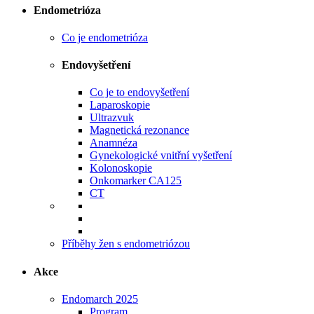
Endometrióza
Co je endometrióza
Endovyšetření
Co je to endovyšetření
Laparoskopie
Ultrazvuk
Magnetická rezonance
Anamnéza
Gynekologické vnitřní vyšetření
Kolonoskopie
Onkomarker CA125
CT
Příběhy žen s endometriózou
Akce
Endomarch 2025
Program