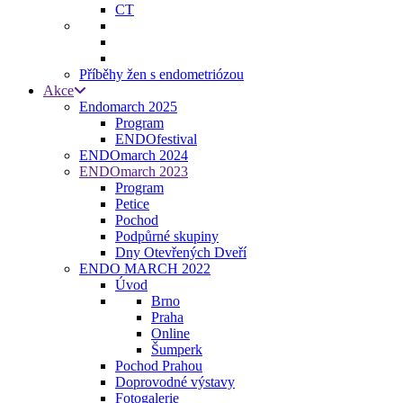
CT
Příběhy žen s endometriózou
Akce
Endomarch 2025
Program
ENDOfestival
ENDOmarch 2024
ENDOmarch 2023
Program
Petice
Pochod
Podpůrné skupiny
Dny Otevřených Dveří
ENDO MARCH 2022
Úvod
Brno
Praha
Online
Šumperk
Pochod Prahou
Doprovodné výstavy
Fotogalerie