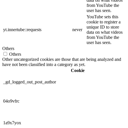
data on what videos
from YouTube the
user has seen.
YouTube sets this
cookie to register a
unique ID to store
yt.innertube::requests
never
data on what videos
from YouTube the
user has seen.
Others
Others
Other uncategorized cookies are those that are being analyzed and
have not been classified into a category as yet.
Cookie
_gd_logged_out_post_author
04o9vfrc
1a9x7yox