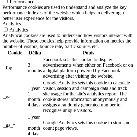
Performance
Performance cookies are used to understand and analyze the key
performance indexes of the website which helps in delivering a
better user experience for the visitors.
Analytics
Analytics
Analytical cookies are used to understand how visitors interact with
the website. These cookies help provide information on metrics the
number of visitors, bounce rate, traffic source, etc.
Cookie
Délka
Popis
Facebook sets this cookie to display
3
advertisements when either on Facebook or on
_fbp
months
a digital platform powered by Facebook
advertising after visiting the website.
Google Analytics sets this cookie to calculate
1 year
visitor, session and campaign data and track
1
site usage for the site's analytics report. The
_ga
month
cookie stores information anonymously and
4 days
assigns a randomly generated number to
recognise unique visitors.
1 year
1
Google Analytics sets this cookie to store and
_ga_*
month
count page views.
4 days