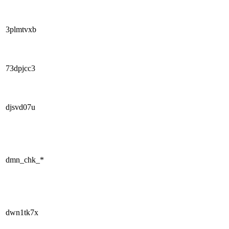
3plmtvxb
73dpjcc3
djsvd07u
dmn_chk_*
dwn1tk7x