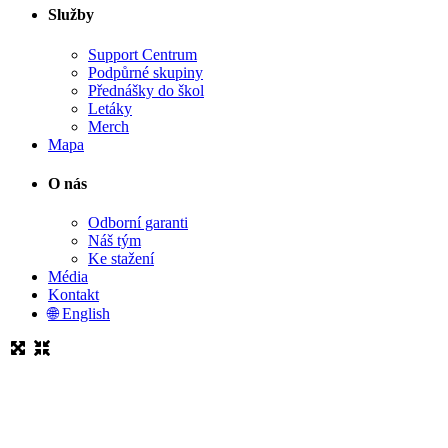
Služby
Support Centrum
Podpůrné skupiny
Přednášky do škol
Letáky
Merch
Mapa
O nás
Odborní garanti
Náš tým
Ke stažení
Média
Kontakt
🌐 English