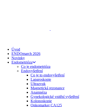
ENDO
talks
, z. s.
Spojte se s námi
zeptejse@endotalks.cz
Darovat
Newsletter
Úvod
ENDOmarch 2026
Novinky
Endometrióza
Co je endometrióza
Endovyšetření
Co je to endovyšetření
Laparoskopie
Ultrazvuk
Magnetická rezonance
Anamnéza
Gynekologické vnitřní vyšetření
Kolonoskopie
Onkomarker CA125