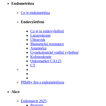
Endometrióza
Co je endometrióza
Endovyšetření
Co je to endovyšetření
Laparoskopie
Ultrazvuk
Magnetická rezonance
Anamnéza
Gynekologické vnitřní vyšetření
Kolonoskopie
Onkomarker CA125
CT
Příběhy žen s endometriózou
Akce
Endomarch 2025
Program