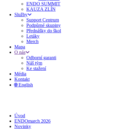
ENDO SUMMIT
KAUZA ZLÍN
Služby
Support Centrum
Podpůrné skupiny
Přednášky do škol
Letáky
Merch
Mapa
O nás
Odborní garanti
Náš tým
Ke stažení
Média
Kontakt
🌐 English
Úvod
ENDOmarch 2026
Novinky