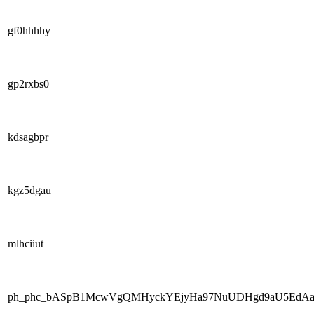
gf0hhhhy
gp2rxbs0
kdsagbpr
kgz5dgau
mlhciiut
ph_phc_bASpB1McwVgQMHyckYEjyHa97NuUDHgd9aU5EdAaR