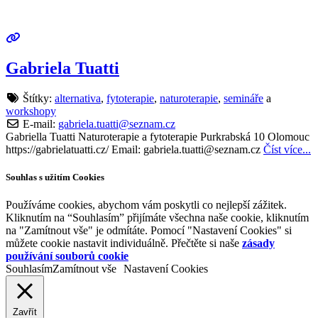
Gabriela Tuatti
Štítky:
alternativa
,
fytoterapie
,
naturoterapie
,
semináře
a
workshopy
E-mail:
gabriela.tuatti
@
seznam.cz
Gabriella Tuatti Naturoterapie a fytoterapie Purkrabská 10 Olomouc
https://gabrielatuatti.cz/ Email: gabriela.tuatti@seznam.cz
Číst více...
Souhlas s užitím Cookies
Používáme cookies, abychom vám poskytli co nejlepší zážitek.
Kliknutím na “Souhlasím” přijímáte všechna naše cookie, kliknutím
na "Zamítnout vše" je odmítáte. Pomocí "Nastavení Cookies" si
můžete cookie nastavit individuálně. Přečtěte si naše
zásady
používání souborů cookie
Souhlasím
Zamítnout vše
Nastavení Cookies
Zavřít