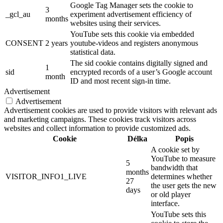
Google Tag Manager sets the cookie to
3
_gcl_au
experiment advertisement efficiency of
months
websites using their services.
YouTube sets this cookie via embedded
CONSENT
2 years
youtube-videos and registers anonymous
statistical data.
The sid cookie contains digitally signed and
1
sid
encrypted records of a user’s Google account
month
ID and most recent sign-in time.
Advertisement
Advertisement
Advertisement cookies are used to provide visitors with relevant ads
and marketing campaigns. These cookies track visitors across
websites and collect information to provide customized ads.
Cookie
Délka
Popis
A cookie set by
YouTube to measure
5
bandwidth that
months
VISITOR_INFO1_LIVE
determines whether
27
the user gets the new
days
or old player
interface.
YouTube sets this