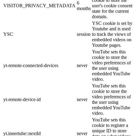
cookie to store the
6
VISITOR_PRIVACY_METADATA
user's cookie consent
months
state for the current
domain.
YSC cookie is set by
Youtube and is used
YSC
session
to track the views of
embedded videos on
Youtube pages.
YouTube sets this
cookie to store the
video preferences of
yt-remote-connected-devices
never
the user using
embedded YouTube
video.
YouTube sets this
cookie to store the
video preferences of
yt-remote-device-id
never
the user using
embedded YouTube
video.
YouTube sets this
cookie to register a
unique ID to store
yt.innertube::nextId
never