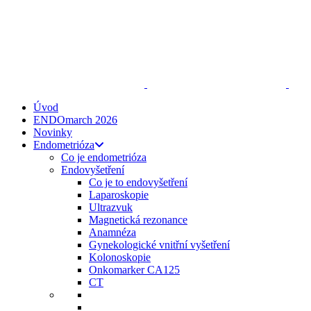
ENDO
talks
, z. s.
Spojte se s námi
zeptejse@endotalks.cz
Darovat
Newsletter
Úvod
ENDOmarch 2026
Novinky
Endometrióza
Co je endometrióza
Endovyšetření
Co je to endovyšetření
Laparoskopie
Ultrazvuk
Magnetická rezonance
Anamnéza
Gynekologické vnitřní vyšetření
Kolonoskopie
Onkomarker CA125
CT