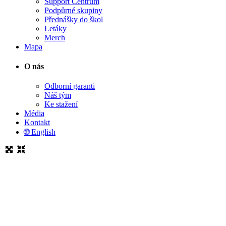
Support Centrum
Podpůrné skupiny
Přednášky do škol
Letáky
Merch
Mapa
O nás
Odborní garanti
Náš tým
Ke stažení
Média
Kontakt
🌐 English