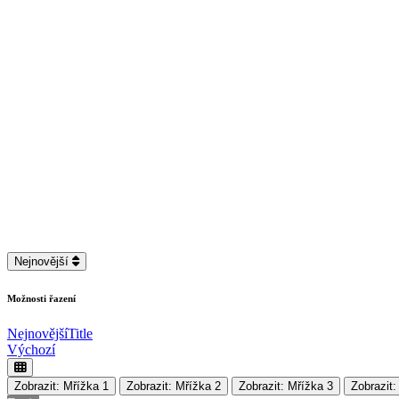
Nahrávání....
Nejnovější
Možnosti řazení
Nejnovější
Title
Výchozí
Zobrazit: Mřížka 1
Zobrazit: Mřížka 2
Zobrazit: Mřížka 3
Zobrazit: