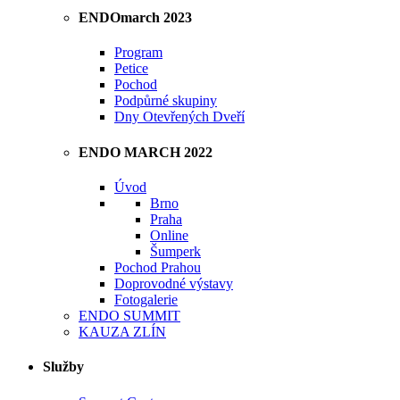
ENDOmarch 2023
Program
Petice
Pochod
Podpůrné skupiny
Dny Otevřených Dveří
ENDO MARCH 2022
Úvod
Brno
Praha
Online
Šumperk
Pochod Prahou
Doprovodné výstavy
Fotogalerie
ENDO SUMMIT
KAUZA ZLÍN
Služby