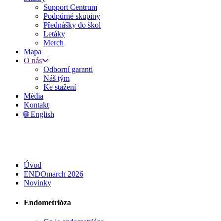
Support Centrum
Podpůrné skupiny
Přednášky do škol
Letáky
Merch
Mapa
O nás
Odborní garanti
Náš tým
Ke stažení
Média
Kontakt
🌐 English
Úvod
ENDOmarch 2026
Novinky
Endometrióza