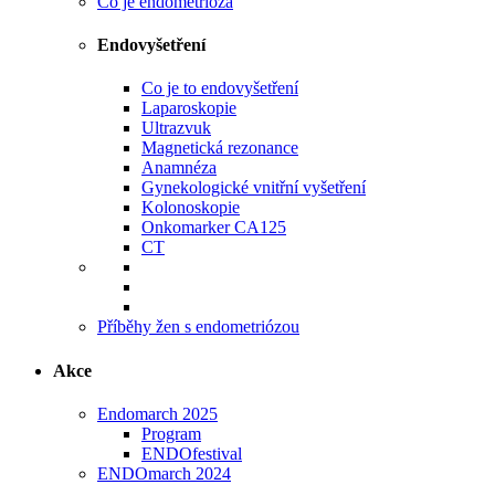
Co je endometrióza
Endovyšetření
Co je to endovyšetření
Laparoskopie
Ultrazvuk
Magnetická rezonance
Anamnéza
Gynekologické vnitřní vyšetření
Kolonoskopie
Onkomarker CA125
CT
Příběhy žen s endometriózou
Akce
Endomarch 2025
Program
ENDOfestival
ENDOmarch 2024