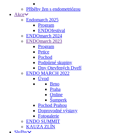
Příběhy žen s endometriózou
Akce
Endomarch 2025
Program
ENDOfestival
ENDOmarch 2024
ENDOmarch 2023
Program
Petice
Pochod
Podpůrné skupiny
Dny Otevřených Dveří
ENDO MARCH 2022
Úvod
Brno
Praha
Online
Šumperk
Pochod Prahou
Doprovodné výstavy
Fotogalerie
ENDO SUMMIT
KAUZA ZLÍN
Služby