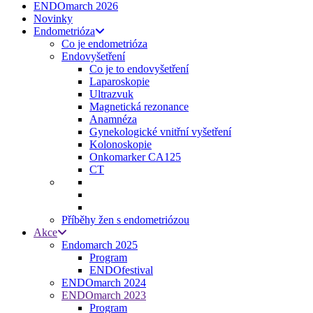
ENDOmarch 2026
Novinky
Endometrióza
Co je endometrióza
Endovyšetření
Co je to endovyšetření
Laparoskopie
Ultrazvuk
Magnetická rezonance
Anamnéza
Gynekologické vnitřní vyšetření
Kolonoskopie
Onkomarker CA125
CT
Příběhy žen s endometriózou
Akce
Endomarch 2025
Program
ENDOfestival
ENDOmarch 2024
ENDOmarch 2023
Program