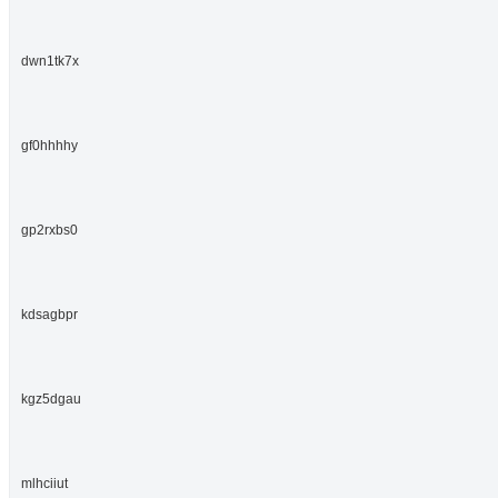
dwn1tk7x
gf0hhhhy
gp2rxbs0
kdsagbpr
kgz5dgau
mlhciiut