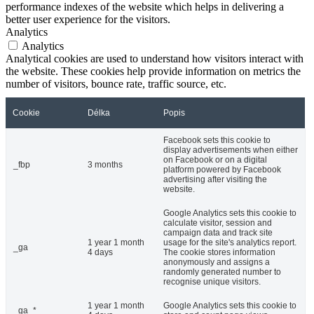
performance indexes of the website which helps in delivering a
better user experience for the visitors.
Analytics
Analytics
Analytical cookies are used to understand how visitors interact with
the website. These cookies help provide information on metrics the
number of visitors, bounce rate, traffic source, etc.
Cookie
Délka
Popis
Facebook sets this cookie to
display advertisements when either
on Facebook or on a digital
_fbp
3 months
platform powered by Facebook
advertising after visiting the
website.
Google Analytics sets this cookie to
calculate visitor, session and
campaign data and track site
1 year 1 month
usage for the site's analytics report.
_ga
4 days
The cookie stores information
anonymously and assigns a
randomly generated number to
recognise unique visitors.
1 year 1 month
Google Analytics sets this cookie to
_ga_*