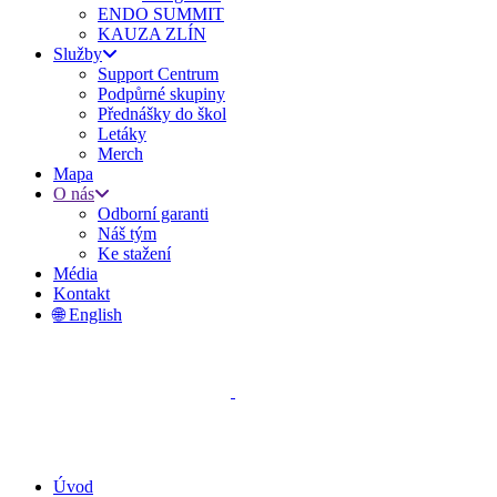
ENDO SUMMIT
KAUZA ZLÍN
Služby
Support Centrum
Podpůrné skupiny
Přednášky do škol
Letáky
Merch
Mapa
O nás
Odborní garanti
Náš tým
Ke stažení
Média
Kontakt
🌐 English
Úvod