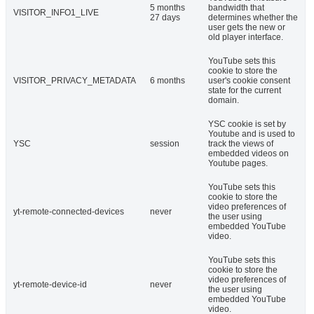
5 months
bandwidth that
VISITOR_INFO1_LIVE
27 days
determines whether the
user gets the new or
old player interface.
YouTube sets this
cookie to store the
VISITOR_PRIVACY_METADATA
6 months
user's cookie consent
state for the current
domain.
YSC cookie is set by
Youtube and is used to
YSC
session
track the views of
embedded videos on
Youtube pages.
YouTube sets this
cookie to store the
video preferences of
yt-remote-connected-devices
never
the user using
embedded YouTube
video.
YouTube sets this
cookie to store the
video preferences of
yt-remote-device-id
never
the user using
embedded YouTube
video.