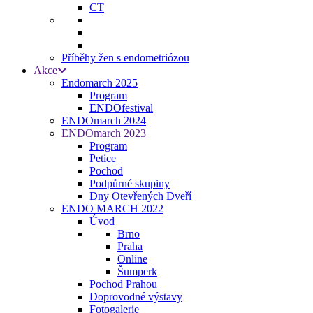
CT
Příběhy žen s endometriózou
Akce
Endomarch 2025
Program
ENDOfestival
ENDOmarch 2024
ENDOmarch 2023
Program
Petice
Pochod
Podpůrné skupiny
Dny Otevřených Dveří
ENDO MARCH 2022
Úvod
Brno
Praha
Online
Šumperk
Pochod Prahou
Doprovodné výstavy
Fotogalerie