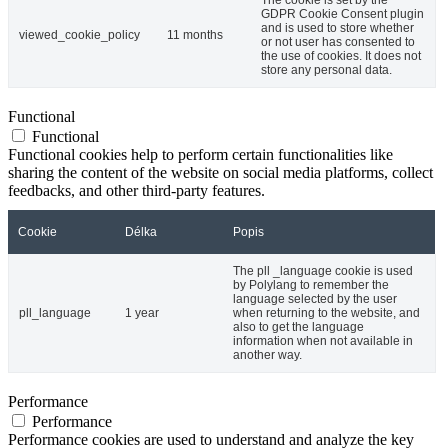
The cookie is set by the
GDPR Cookie Consent plugin
and is used to store whether
viewed_cookie_policy
11 months
or not user has consented to
the use of cookies. It does not
store any personal data.
Functional
Functional
Functional cookies help to perform certain functionalities like
sharing the content of the website on social media platforms, collect
feedbacks, and other third-party features.
Cookie
Délka
Popis
The pll _language cookie is used
by Polylang to remember the
language selected by the user
pll_language
1 year
when returning to the website, and
also to get the language
information when not available in
another way.
Performance
Performance
Performance cookies are used to understand and analyze the key