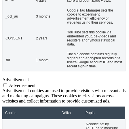
4 days
store and count page views.
Google Tag Manager sets the
cookie to experiment
_gcl_au
3 months
advertisement efficiency of
websites using their services.
YouTube sets this cookie via
embedded youtube-videos and
CONSENT
2 years
registers anonymous statistical
data.
The sid cookie contains digitally
signed and encrypted records of a
sid
1 month
user’s Google account ID and most
recent sign-in time.
Advertisement
Advertisement
Advertisement cookies are used to provide visitors with relevant ads
and marketing campaigns. These cookies track visitors across
websites and collect information to provide customized ads.
Cookie
Délka
Popis
A cookie set by
YouTube to measure