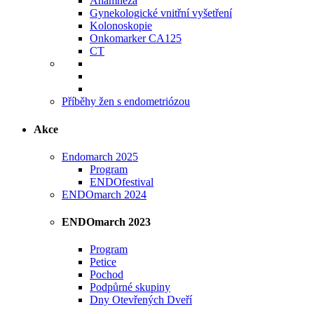
Anamnéza
Gynekologické vnitřní vyšetření
Kolonoskopie
Onkomarker CA125
CT
Příběhy žen s endometriózou
Akce
Endomarch 2025
Program
ENDOfestival
ENDOmarch 2024
ENDOmarch 2023
Program
Petice
Pochod
Podpůrné skupiny
Dny Otevřených Dveří