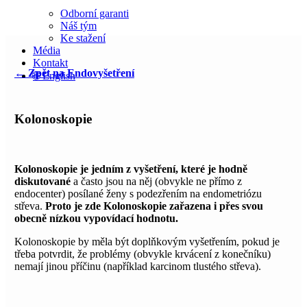
Odborní garanti
Náš tým
Ke stažení
Média
Kontakt
← Zpět na Endovyšetření
🌐 English
Kolonoskopie
Kolonoskopie je jedním z vyšetření, které je hodně
diskutované
a často jsou na něj (obvykle ne přímo z
endocenter) posílané ženy s podezřením na endometriózu
střeva.
Proto je zde Kolonoskopie zařazena i přes svou
obecně nízkou vypovídací hodnotu.
Kolonoskopie by měla být doplňkovým vyšetřením, pokud je
třeba potvrdit, že problémy (obvykle krvácení z konečníku)
nemají jinou příčinu (například karcinom tlustého střeva).