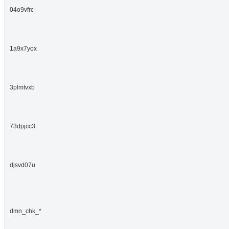
04o9vfrc
1a9x7yox
3plmtvxb
73dpjcc3
djsvd07u
dmn_chk_*