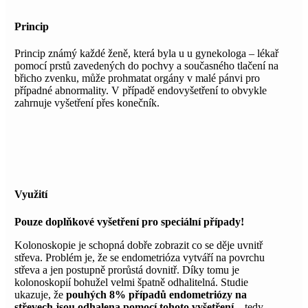
Princip
Princip známý každé ženě, která byla u u gynekologa – lékař
pomocí prstů zavedených do pochvy a současného tlačení na
břicho zvenku, může prohmatat orgány v malé pánvi pro
případné abnormality. V případě endovyšetření to obvykle
zahrnuje vyšetření přes konečník.
Využití
Pouze doplňkové vyšetření pro speciální případy!
Kolonoskopie je schopná dobře zobrazit co se děje uvnitř
střeva. Problém je, že se endometrióza vytváří na povrchu
střeva a jen postupně prorůstá dovnitř. Díky tomu je
kolonoskopií bohužel velmi špatně odhalitelná. Studie
ukazuje, že
pouhých 8% případů endometriózy na
střevech jsou odhalena pomocí tohoto vyšetření
– tedy