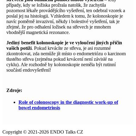
případy, kdy se ložiska prožrala natolik, že zachytila
pozornost lékaře provádějícího vyšetření, ten odebral vzorek a
poslal jej na histologii. Vzhledem k tomu, že kolonoskopie je
navíc poměrně invazivní, někdy i bolestivé vyšetření, tak je
zřejmé, že pro odhalení ložisek na střevech je mnohem
vhodnější magnetická rezonance.
Jediný benefit kolonoskopie je ve vyloučení jiných příčin
vašich potíží
. Pokud krvácíte ze střeva, je asi rozumné
zkontrolovat, zda nemůže jít místo o endometriózu o karcinom
tlustého střeva (zejména pokud krvácení není závislé na
cyklu). Ale rozhodně by kolonoskopie neměla být rutinní
součástí endovyšetření!
Zdroje:
Role of colonoscopy in the diagnostic work-up of
bowel endometriosis
Copyright © 2021-2026 ENDO Talks CZ