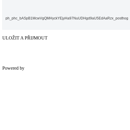
ph_phc_bASpB1McwVgQMHyckYEjyHa97NuUDHgd9aU5EdAaRzx_posthog
ULOŽIT A PŘIJMOUT
Powered by