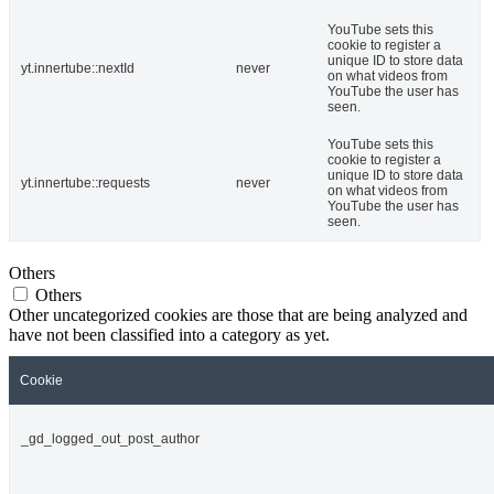
YouTube sets this
cookie to register a
unique ID to store data
yt.innertube::nextId
never
on what videos from
YouTube the user has
seen.
YouTube sets this
cookie to register a
unique ID to store data
yt.innertube::requests
never
on what videos from
YouTube the user has
seen.
Others
Others
Other uncategorized cookies are those that are being analyzed and
have not been classified into a category as yet.
Cookie
_gd_logged_out_post_author