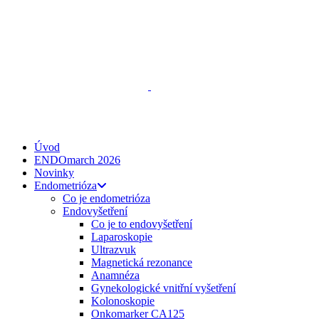
ENDO
talks
, z. s.
Spojte se s námi
zeptejse@endotalks.cz
Darovat
Newsletter
Úvod
ENDOmarch 2026
Novinky
Endometrióza
Co je endometrióza
Endovyšetření
Co je to endovyšetření
Laparoskopie
Ultrazvuk
Magnetická rezonance
Anamnéza
Gynekologické vnitřní vyšetření
Kolonoskopie
Onkomarker CA125