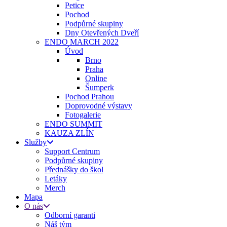
Petice
Pochod
Podpůrné skupiny
Dny Otevřených Dveří
ENDO MARCH 2022
Úvod
Brno
Praha
Online
Šumperk
Pochod Prahou
Doprovodné výstavy
Fotogalerie
ENDO SUMMIT
KAUZA ZLÍN
Služby
Support Centrum
Podpůrné skupiny
Přednášky do škol
Letáky
Merch
Mapa
O nás
Odborní garanti
Náš tým