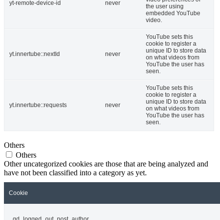
yt-remote-device-id
never
the user using
embedded YouTube
video.
YouTube sets this
cookie to register a
unique ID to store data
yt.innertube::nextId
never
on what videos from
YouTube the user has
seen.
YouTube sets this
cookie to register a
unique ID to store data
yt.innertube::requests
never
on what videos from
YouTube the user has
seen.
Others
Others
Other uncategorized cookies are those that are being analyzed and
have not been classified into a category as yet.
Cookie
_gd_logged_out_post_author