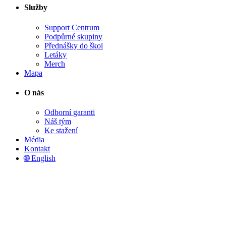
Služby
Support Centrum
Podpůrné skupiny
Přednášky do škol
Letáky
Merch
Mapa
O nás
Odborní garanti
Náš tým
Ke stažení
Média
Kontakt
🌐 English