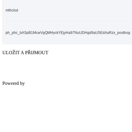
mlhciiut
ph_phc_bASpB1McwVgQMHyckYEjyHa97NuUDHgd9aU5EdAaRzx_posthog
ULOŽIT A PŘIJMOUT
Powered by