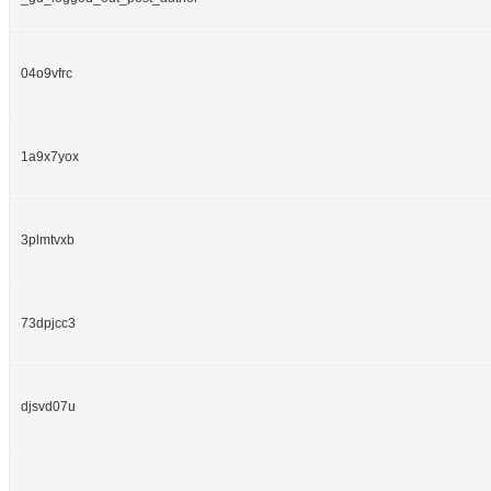
04o9vfrc
1a9x7yox
3plmtvxb
73dpjcc3
djsvd07u