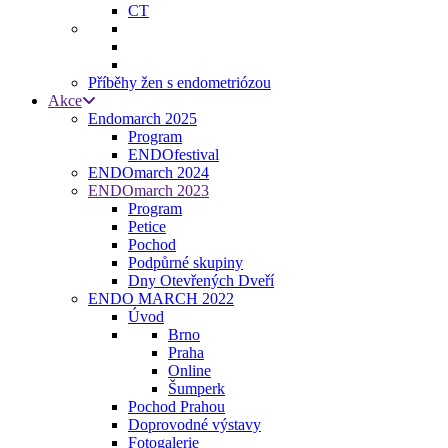
CT
Příběhy žen s endometriózou
Akce
Endomarch 2025
Program
ENDOfestival
ENDOmarch 2024
ENDOmarch 2023
Program
Petice
Pochod
Podpůrné skupiny
Dny Otevřených Dveří
ENDO MARCH 2022
Úvod
Brno
Praha
Online
Šumperk
Pochod Prahou
Doprovodné výstavy
Fotogalerie