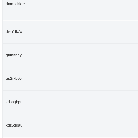
dmn_chk_*
dwn1tk7x
gf0hhhhy
gp2rxbs0
kdsagbpr
kgz5dgau