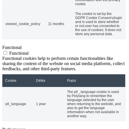
coordination with the primary
cookie.
The cookie is set by the
GDPR Cookie Consent plugin
and is used to store whether
viewed_cookie_policy
11 months
or not user has consented to
the use of cookies. It does not
store any personal data.
Functional
Functional
Functional cookies help to perform certain functionalities like
sharing the content of the website on social media platforms, collect
feedbacks, and other third-party features.
Cookie
Délka
Popis
The pll _language cookie is used
by Polylang to remember the
language selected by the user
pll_language
1 year
when returning to the website, and
also to get the language
information when not available in
another way.