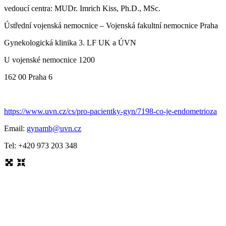
vedoucí centra: MUDr. Imrich Kiss, Ph.D., MSc.
Ústřední vojenská nemocnice – Vojenská fakultní nemocnice Praha
Gynekologická klinika 3. LF UK a ÚVN
U vojenské nemocnice 1200
162 00 Praha 6
https://www.uvn.cz/cs/pro-pacientky-gyn/7198-co-je-endometrioza
Email:
gynamb@uvn.cz
Tel: +420 973 203 348