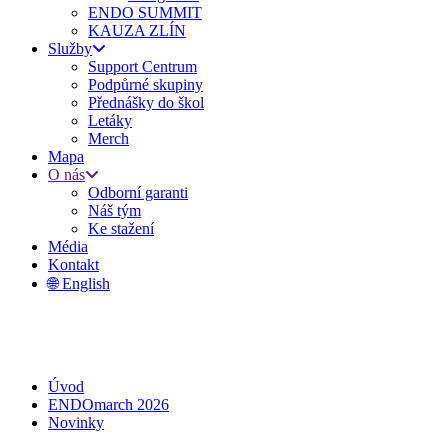
ENDO SUMMIT
KAUZA ZLÍN
Služby
Support Centrum
Podpůrné skupiny
Přednášky do škol
Letáky
Merch
Mapa
O nás
Odborní garanti
Náš tým
Ke stažení
Média
Kontakt
🌐 English
Úvod
ENDOmarch 2026
Novinky