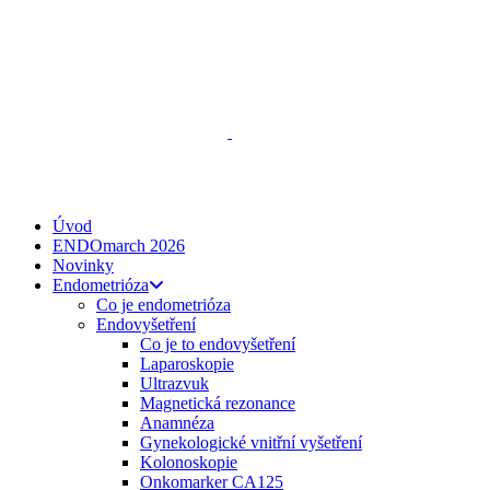
ENDO
talks
, z. s.
Spojte se s námi
zeptejse@endotalks.cz
Darovat
Newsletter
Úvod
ENDOmarch 2026
Novinky
Endometrióza
Co je endometrióza
Endovyšetření
Co je to endovyšetření
Laparoskopie
Ultrazvuk
Magnetická rezonance
Anamnéza
Gynekologické vnitřní vyšetření
Kolonoskopie
Onkomarker CA125