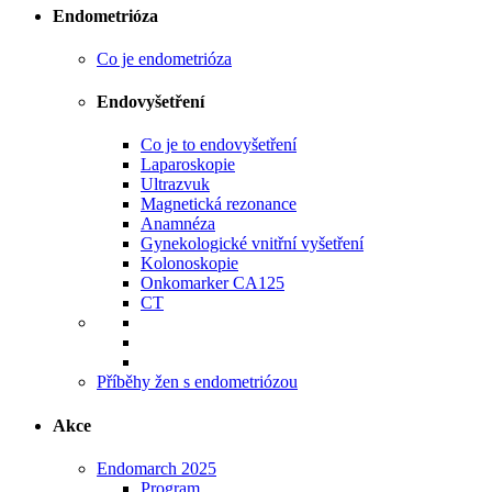
Endometrióza
Co je endometrióza
Endovyšetření
Co je to endovyšetření
Laparoskopie
Ultrazvuk
Magnetická rezonance
Anamnéza
Gynekologické vnitřní vyšetření
Kolonoskopie
Onkomarker CA125
CT
Příběhy žen s endometriózou
Akce
Endomarch 2025
Program