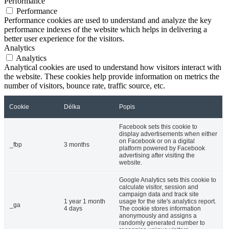
Performance
Performance
Performance cookies are used to understand and analyze the key
performance indexes of the website which helps in delivering a
better user experience for the visitors.
Analytics
Analytics
Analytical cookies are used to understand how visitors interact with
the website. These cookies help provide information on metrics the
number of visitors, bounce rate, traffic source, etc.
Cookie
Délka
Popis
Facebook sets this cookie to
display advertisements when either
on Facebook or on a digital
_fbp
3 months
platform powered by Facebook
advertising after visiting the
website.
Google Analytics sets this cookie to
calculate visitor, session and
campaign data and track site
1 year 1 month
usage for the site's analytics report.
_ga
4 days
The cookie stores information
anonymously and assigns a
randomly generated number to