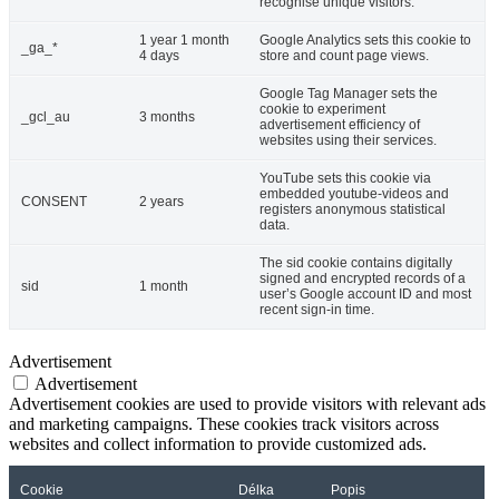
recognise unique visitors.
1 year 1 month
Google Analytics sets this cookie to
_ga_*
4 days
store and count page views.
Google Tag Manager sets the
cookie to experiment
_gcl_au
3 months
advertisement efficiency of
websites using their services.
YouTube sets this cookie via
embedded youtube-videos and
CONSENT
2 years
registers anonymous statistical
data.
The sid cookie contains digitally
signed and encrypted records of a
sid
1 month
user’s Google account ID and most
recent sign-in time.
Advertisement
Advertisement
Advertisement cookies are used to provide visitors with relevant ads
and marketing campaigns. These cookies track visitors across
websites and collect information to provide customized ads.
Cookie
Délka
Popis