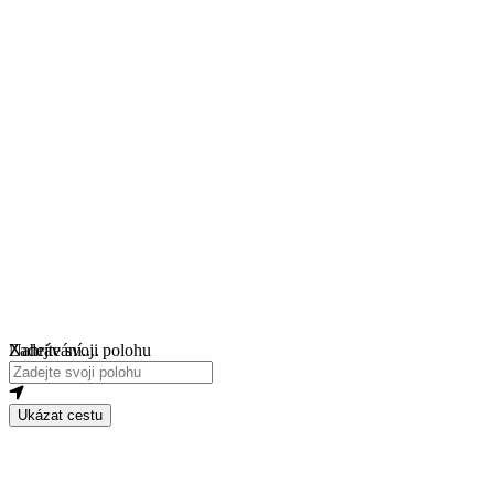
Nahrávání....
Zadejte svoji polohu
Ukázat cestu