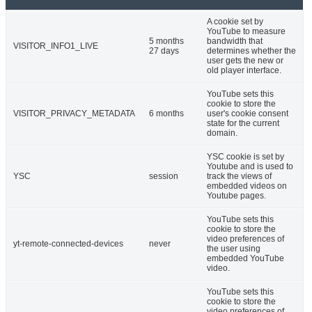
A cookie set by
YouTube to measure
5 months
bandwidth that
VISITOR_INFO1_LIVE
27 days
determines whether the
user gets the new or
old player interface.
YouTube sets this
cookie to store the
VISITOR_PRIVACY_METADATA
6 months
user's cookie consent
state for the current
domain.
YSC cookie is set by
Youtube and is used to
YSC
session
track the views of
embedded videos on
Youtube pages.
YouTube sets this
cookie to store the
video preferences of
yt-remote-connected-devices
never
the user using
embedded YouTube
video.
YouTube sets this
cookie to store the
video preferences of