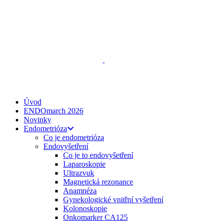
ENDO
talks
, z. s.
Spojte se s námi
zeptejse@endotalks.cz
Darovat
Newsletter
Úvod
ENDOmarch 2026
Novinky
Endometrióza
Co je endometrióza
Endovyšetření
Co je to endovyšetření
Laparoskopie
Ultrazvuk
Magnetická rezonance
Anamnéza
Gynekologické vnitřní vyšetření
Kolonoskopie
Onkomarker CA125