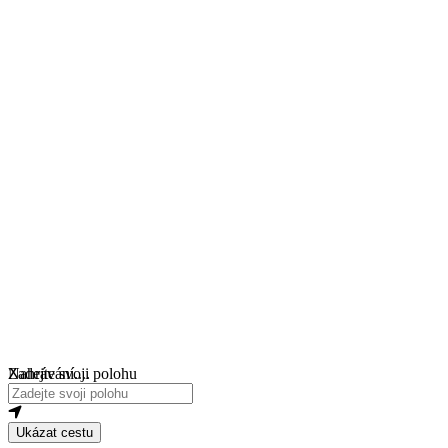
Nahrávání....
Zadejte svoji polohu
Ukázat cestu