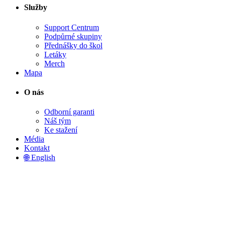
Služby
Support Centrum
Podpůrné skupiny
Přednášky do škol
Letáky
Merch
Mapa
O nás
Odborní garanti
Náš tým
Ke stažení
Média
Kontakt
🌐 English