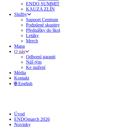
ENDO SUMMIT
KAUZA ZLÍN
Služby
Support Centrum
Podpůrné skupiny
Přednášky do škol
Letáky
Merch
Mapa
O nás
Odborní garanti
Náš tým
Ke stažení
Média
Kontakt
🌐 English
Úvod
ENDOmarch 2026
Novinky