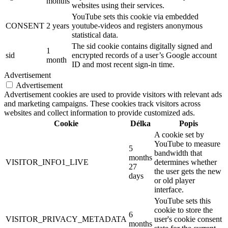
months
websites using their services.
YouTube sets this cookie via embedded
CONSENT
2 years
youtube-videos and registers anonymous
statistical data.
The sid cookie contains digitally signed and
1
sid
encrypted records of a user’s Google account
month
ID and most recent sign-in time.
Advertisement
Advertisement
Advertisement cookies are used to provide visitors with relevant ads
and marketing campaigns. These cookies track visitors across
websites and collect information to provide customized ads.
Cookie
Délka
Popis
A cookie set by
YouTube to measure
5
bandwidth that
months
VISITOR_INFO1_LIVE
determines whether
27
the user gets the new
days
or old player
interface.
YouTube sets this
cookie to store the
6
VISITOR_PRIVACY_METADATA
user's cookie consent
months