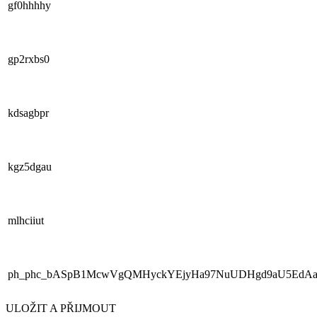
gf0hhhhy
gp2rxbs0
kdsagbpr
kgz5dgau
mlhciiut
ph_phc_bASpB1McwVgQMHyckYEjyHa97NuUDHgd9aU5EdAaR
ULOŽIT A PŘIJMOUT