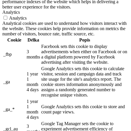
performance indexes of the website which helps in delivering a
better user experience for the visitors.
Analytics
Analytics
Analytical cookies are used to understand how visitors interact with
the website. These cookies help provide information on metrics the
number of visitors, bounce rate, traffic source, etc.
Cookie
Délka
Popis
Facebook sets this cookie to display
3
advertisements when either on Facebook or on
_fbp
months
a digital platform powered by Facebook
advertising after visiting the website.
Google Analytics sets this cookie to calculate
1 year
visitor, session and campaign data and track
1
site usage for the site's analytics report. The
_ga
month
cookie stores information anonymously and
4 days
assigns a randomly generated number to
recognise unique visitors.
1 year
1
Google Analytics sets this cookie to store and
_ga_*
month
count page views.
4 days
Google Tag Manager sets the cookie to
3
_gcl_au
experiment advertisement efficiency of