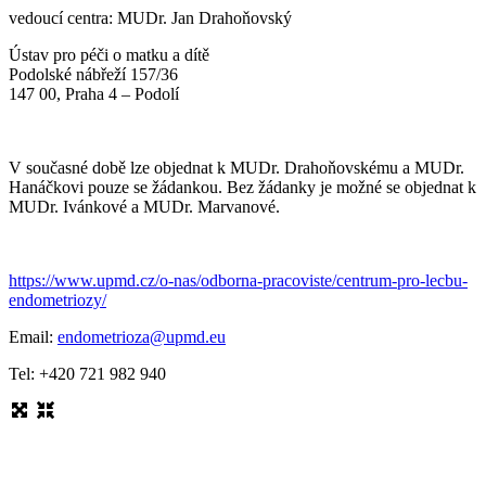
vedoucí centra: MUDr. Jan Drahoňovský
Ústav pro péči o matku a dítě
Podolské nábřeží 157/36
147 00, Praha 4 – Podolí
V současné době lze objednat k MUDr. Drahoňovskému a MUDr.
Hanáčkovi pouze se žádankou. Bez žádanky je možné se objednat k
MUDr. Ivánkové a MUDr. Marvanové.
https://www.upmd.cz/o-nas/odborna-pracoviste/centrum-pro-lecbu-
endometriozy/
Email:
endometrioza@upmd.eu
Tel: +420 721 982 940