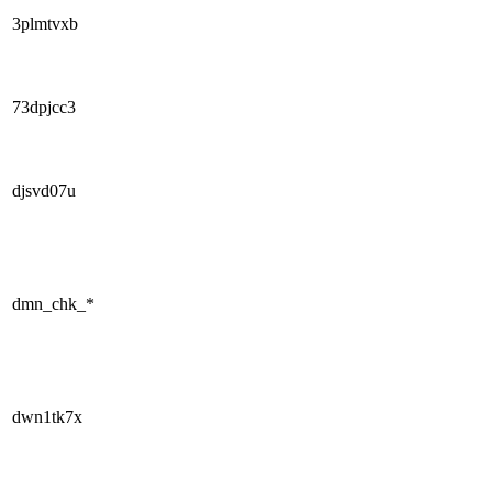
3plmtvxb
73dpjcc3
djsvd07u
dmn_chk_*
dwn1tk7x