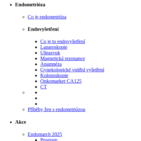
Endometrióza
Co je endometrióza
Endovyšetření
Co je to endovyšetření
Laparoskopie
Ultrazvuk
Magnetická rezonance
Anamnéza
Gynekologické vnitřní vyšetření
Kolonoskopie
Onkomarker CA125
CT
Příběhy žen s endometriózou
Akce
Endomarch 2025
Program