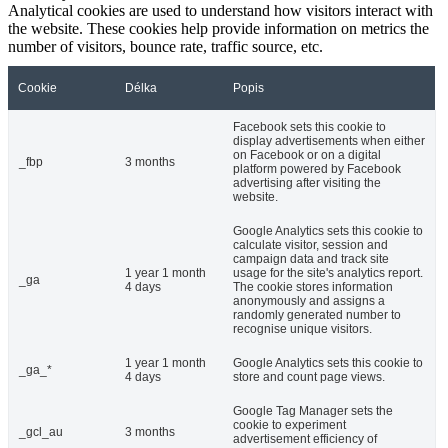
Analytical cookies are used to understand how visitors interact with
the website. These cookies help provide information on metrics the
number of visitors, bounce rate, traffic source, etc.
Cookie
Délka
Popis
Facebook sets this cookie to
display advertisements when either
on Facebook or on a digital
_fbp
3 months
platform powered by Facebook
advertising after visiting the
website.
Google Analytics sets this cookie to
calculate visitor, session and
campaign data and track site
1 year 1 month
usage for the site's analytics report.
_ga
4 days
The cookie stores information
anonymously and assigns a
randomly generated number to
recognise unique visitors.
1 year 1 month
Google Analytics sets this cookie to
_ga_*
4 days
store and count page views.
Google Tag Manager sets the
cookie to experiment
_gcl_au
3 months
advertisement efficiency of