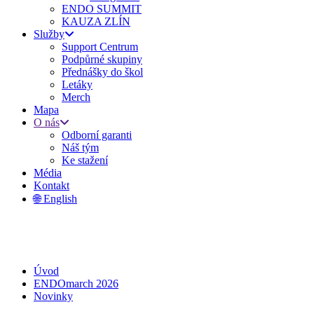
ENDO SUMMIT
KAUZA ZLÍN
Služby
Support Centrum
Podpůrné skupiny
Přednášky do škol
Letáky
Merch
Mapa
O nás
Odborní garanti
Náš tým
Ke stažení
Média
Kontakt
🌐 English
Úvod
ENDOmarch 2026
Novinky