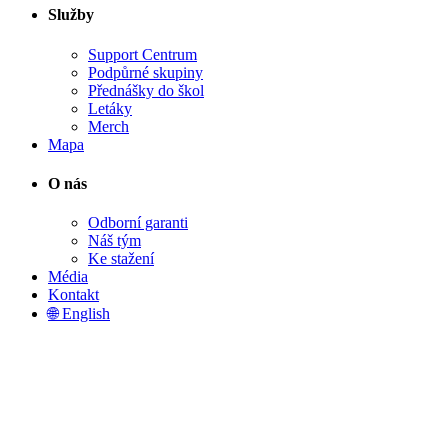
Služby
Support Centrum
Podpůrné skupiny
Přednášky do škol
Letáky
Merch
Mapa
O nás
Odborní garanti
Náš tým
Ke stažení
Média
Kontakt
🌐 English