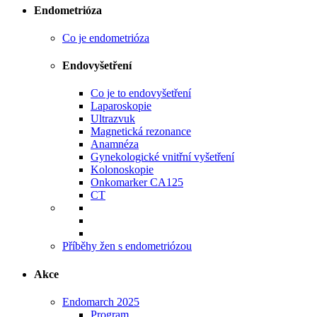
Endometrióza
Co je endometrióza
Endovyšetření
Co je to endovyšetření
Laparoskopie
Ultrazvuk
Magnetická rezonance
Anamnéza
Gynekologické vnitřní vyšetření
Kolonoskopie
Onkomarker CA125
CT
Příběhy žen s endometriózou
Akce
Endomarch 2025
Program