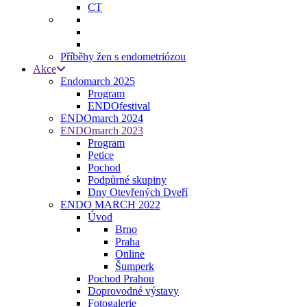
CT
Příběhy žen s endometriózou
Akce
Endomarch 2025
Program
ENDOfestival
ENDOmarch 2024
ENDOmarch 2023
Program
Petice
Pochod
Podpůrné skupiny
Dny Otevřených Dveří
ENDO MARCH 2022
Úvod
Brno
Praha
Online
Šumperk
Pochod Prahou
Doprovodné výstavy
Fotogalerie