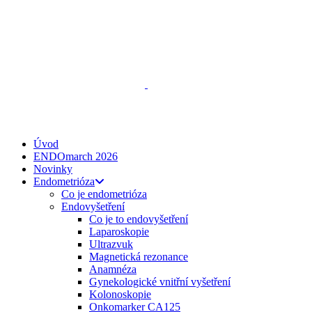
ENDO
talks
, z. s.
Spojte se s námi
zeptejse@endotalks.cz
Darovat
Newsletter
Úvod
ENDOmarch 2026
Novinky
Endometrióza
Co je endometrióza
Endovyšetření
Co je to endovyšetření
Laparoskopie
Ultrazvuk
Magnetická rezonance
Anamnéza
Gynekologické vnitřní vyšetření
Kolonoskopie
Onkomarker CA125