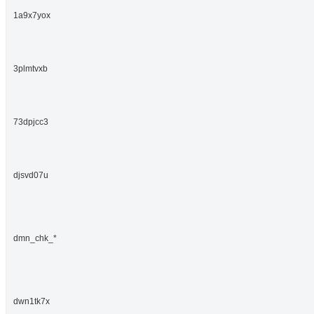
1a9x7yox
3plmtvxb
73dpjcc3
djsvd07u
dmn_chk_*
dwn1tk7x