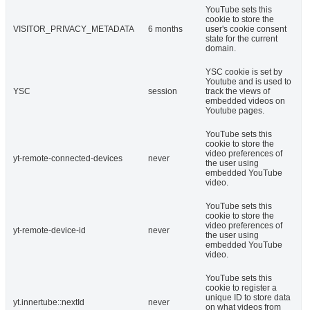
YouTube sets this
cookie to store the
VISITOR_PRIVACY_METADATA
6 months
user's cookie consent
state for the current
domain.
YSC cookie is set by
Youtube and is used to
YSC
session
track the views of
embedded videos on
Youtube pages.
YouTube sets this
cookie to store the
video preferences of
yt-remote-connected-devices
never
the user using
embedded YouTube
video.
YouTube sets this
cookie to store the
video preferences of
yt-remote-device-id
never
the user using
embedded YouTube
video.
YouTube sets this
cookie to register a
unique ID to store data
yt.innertube::nextId
never
on what videos from