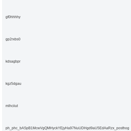
gf0hhhhy
gp2rxbs0
kdsagbpr
kgz5dgau
mlhciiut
ph_phc_bASpB1McwVgQMHyckYEjyHa97NuUDHgd9aU5EdAaRzx_posthog