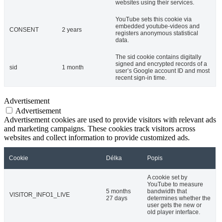
websites using their services.
YouTube sets this cookie via
embedded youtube-videos and
CONSENT
2 years
registers anonymous statistical
data.
The sid cookie contains digitally
signed and encrypted records of a
sid
1 month
user’s Google account ID and most
recent sign-in time.
Advertisement
Advertisement
Advertisement cookies are used to provide visitors with relevant ads
and marketing campaigns. These cookies track visitors across
websites and collect information to provide customized ads.
Cookie
Délka
Popis
A cookie set by
YouTube to measure
5 months
bandwidth that
VISITOR_INFO1_LIVE
27 days
determines whether the
user gets the new or
old player interface.