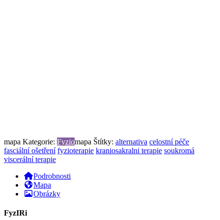
mapa Kategorie:
Fyzio
mapa Štítky:
alternativa
celostní péče
fasciální ošetření
fyzioterapie
kraniosakralni terapie
soukromá
viscerální terapie
Podrobnosti
Mapa
Obrázky
FyzIRi