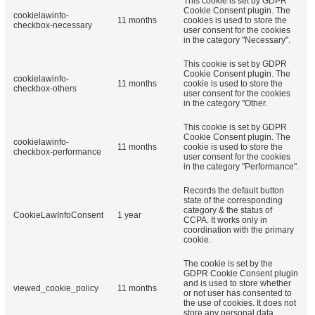
This cookie is set by GDPR
Cookie Consent plugin. The
cookielawinfo-
11 months
cookies is used to store the
checkbox-necessary
user consent for the cookies
in the category "Necessary".
This cookie is set by GDPR
Cookie Consent plugin. The
cookielawinfo-
11 months
cookie is used to store the
checkbox-others
user consent for the cookies
in the category "Other.
This cookie is set by GDPR
Cookie Consent plugin. The
cookielawinfo-
11 months
cookie is used to store the
checkbox-performance
user consent for the cookies
in the category "Performance".
Records the default button
state of the corresponding
category & the status of
CookieLawInfoConsent
1 year
CCPA. It works only in
coordination with the primary
cookie.
The cookie is set by the
GDPR Cookie Consent plugin
and is used to store whether
viewed_cookie_policy
11 months
or not user has consented to
the use of cookies. It does not
store any personal data.