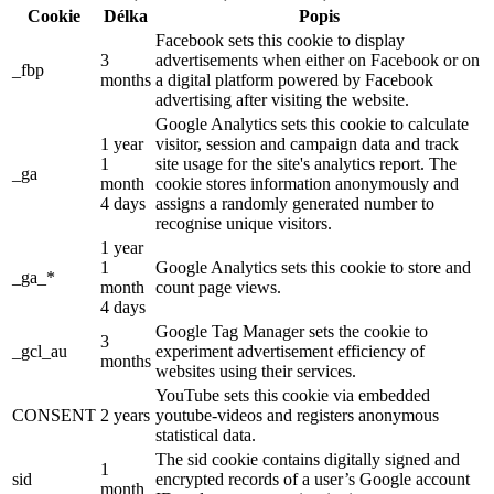
Cookie
Délka
Popis
Facebook sets this cookie to display
3
advertisements when either on Facebook or on
_fbp
months
a digital platform powered by Facebook
advertising after visiting the website.
Google Analytics sets this cookie to calculate
1 year
visitor, session and campaign data and track
1
site usage for the site's analytics report. The
_ga
month
cookie stores information anonymously and
4 days
assigns a randomly generated number to
recognise unique visitors.
1 year
1
Google Analytics sets this cookie to store and
_ga_*
month
count page views.
4 days
Google Tag Manager sets the cookie to
3
_gcl_au
experiment advertisement efficiency of
months
websites using their services.
YouTube sets this cookie via embedded
CONSENT
2 years
youtube-videos and registers anonymous
statistical data.
The sid cookie contains digitally signed and
1
sid
encrypted records of a user’s Google account
month