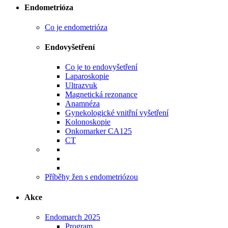
Endometrióza
Co je endometrióza
Endovyšetření
Co je to endovyšetření
Laparoskopie
Ultrazvuk
Magnetická rezonance
Anamnéza
Gynekologické vnitřní vyšetření
Kolonoskopie
Onkomarker CA125
CT
Příběhy žen s endometriózou
Akce
Endomarch 2025
Program