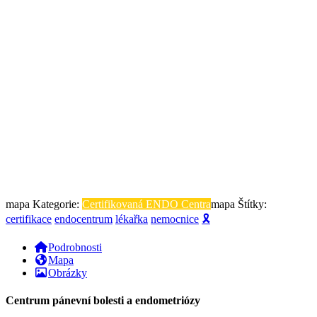
mapa Kategorie:
Certifikovaná ENDO Centra
mapa Štítky:
certifikace
endocentrum
lékařka
nemocnice
🎗
Podrobnosti
Mapa
Obrázky
Centrum pánevní bolesti a endometriózy