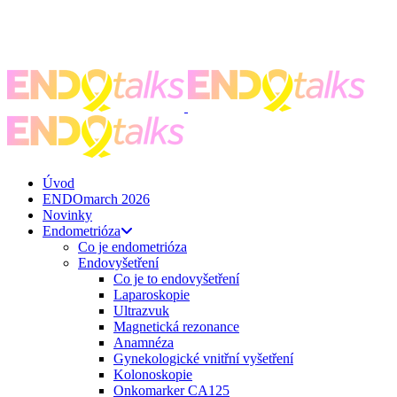
ENDO
talks
, z. s.
Spojte se s námi
zeptejse@endotalks.cz
Darovat
Newsletter
Úvod
ENDOmarch 2026
Novinky
Endometrióza
Co je endometrióza
Endovyšetření
Co je to endovyšetření
Laparoskopie
Ultrazvuk
Magnetická rezonance
Anamnéza
Gynekologické vnitřní vyšetření
Kolonoskopie
Onkomarker CA125