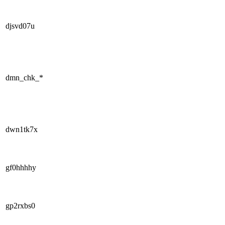
djsvd07u
dmn_chk_*
dwn1tk7x
gf0hhhhy
gp2rxbs0