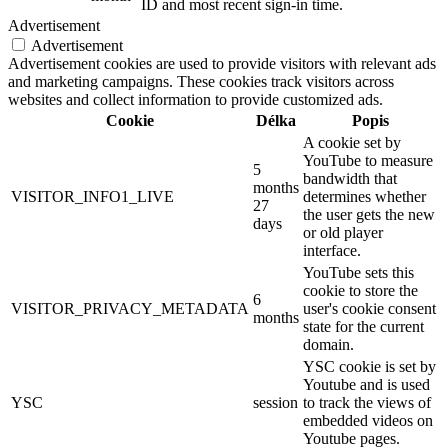
ID and most recent sign-in time.
Advertisement
Advertisement
Advertisement cookies are used to provide visitors with relevant ads
and marketing campaigns. These cookies track visitors across
websites and collect information to provide customized ads.
Cookie
Délka
Popis
A cookie set by
YouTube to measure
5
bandwidth that
months
VISITOR_INFO1_LIVE
determines whether
27
the user gets the new
days
or old player
interface.
YouTube sets this
cookie to store the
6
VISITOR_PRIVACY_METADATA
user's cookie consent
months
state for the current
domain.
YSC cookie is set by
Youtube and is used
YSC
session
to track the views of
embedded videos on
Youtube pages.