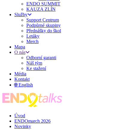
ENDO SUMMIT
KAUZA ZLÍN
Služby
Support Centrum
Podpůrné skupiny
Přednášky do škol
Letáky
Merch
Mapa
O nás
Odborní garanti
Náš tým
Ke stažení
Média
Kontakt
🌐 English
Úvod
ENDOmarch 2026
Novinky