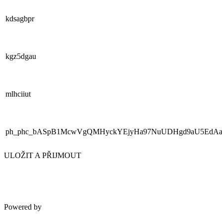
kdsagbpr
kgz5dgau
mlhciiut
ph_phc_bASpB1McwVgQMHyckYEjyHa97NuUDHgd9aU5EdAaR
ULOŽIT A PŘIJMOUT
Powered by