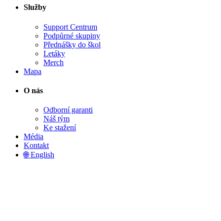
Služby
Support Centrum
Podpůrné skupiny
Přednášky do škol
Letáky
Merch
Mapa
O nás
Odborní garanti
Náš tým
Ke stažení
Média
Kontakt
🌐 English