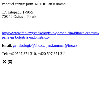
vedoucí centra: prim. MUDr. Jan Kümmel
17. listopadu 1790/5
708 52 Ostrava-Poruba
https://www.fno.cz/gynekologicko-porodnicka-klinika/centrum-
panevni-bolesti-a-endometriozy
Email:
gynekologie@fno.cz
,
jan.kummel@fno.cz
Tel: +420597 371 310, +420 597 371 311