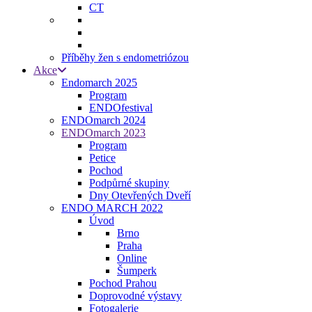
CT
Příběhy žen s endometriózou
Akce
Endomarch 2025
Program
ENDOfestival
ENDOmarch 2024
ENDOmarch 2023
Program
Petice
Pochod
Podpůrné skupiny
Dny Otevřených Dveří
ENDO MARCH 2022
Úvod
Brno
Praha
Online
Šumperk
Pochod Prahou
Doprovodné výstavy
Fotogalerie